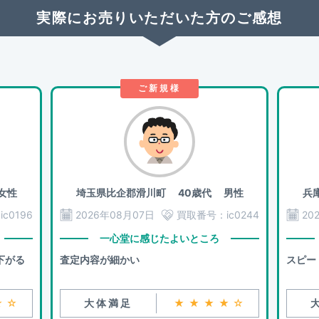
実際にお売りいただいた方のご感想
ご新規様
女性
埼玉県比企郡滑川町
40歳代 男性
兵
：
ic0196
2026年08月07日
買取番号：
ic0244
20
一心堂に感じたよいところ
下がる
査定内容が細かい
スピー
★☆
大体満足
★★★★☆