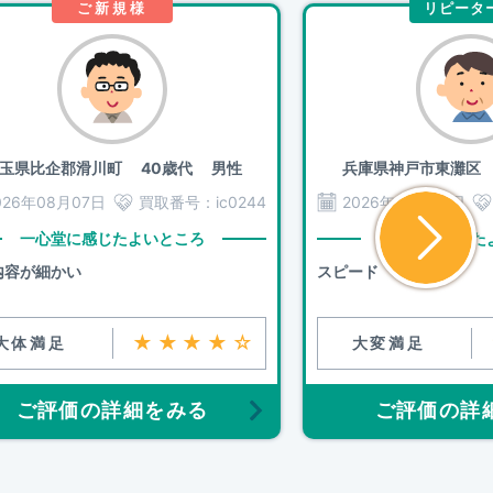
ご新規様
リピータ
玉県比企郡滑川町
40歳代 男性
兵庫県神戸市東灘区
026年08月07日
買取番号：
ic0244
2026年08月06日
一心堂に感じたよいところ
一心堂に感じた
内容が細かい
スピード
★★★★☆
大体満足
大変満足
ご評価の詳細をみる
ご評価の詳