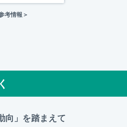
5 の参考情報＞
く
動向」を踏まえて