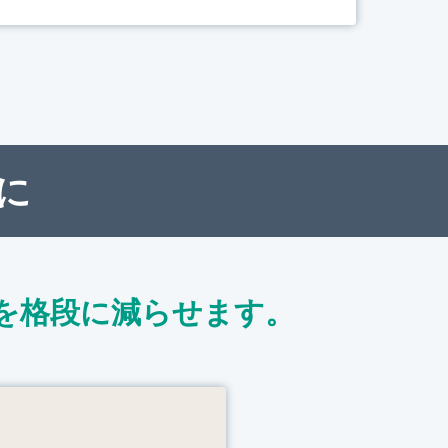
に
を格段に減らせます。
ト