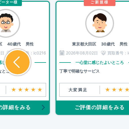
ピーター様
ご新規様
区
40歳代 男性
東京都大田区
30歳代 男性
3日
買取番号：
ic0216
2026年08月02日
買取番号：
感じたよいところ
一心堂に感じたよいところ
なところ
丁寧で明確なサービス
★★★★★
★★★
大変満足
の詳細をみる
ご評価の詳細をみる