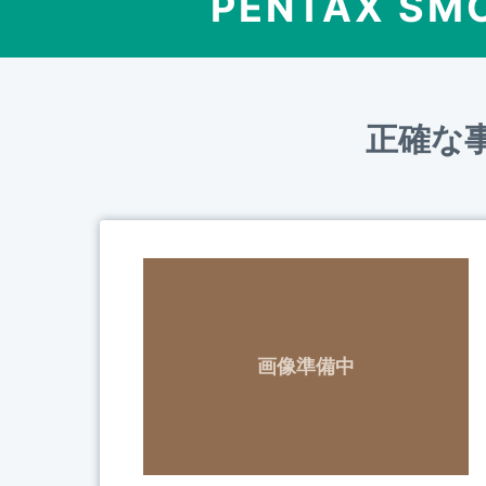
PENTAX SMC
正確な
画像準備中