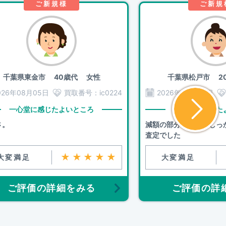
ご新規様
ご新規
千葉県東金市
40歳代 女性
千葉県松戸市
20
026年08月05日
買取番号：
ic0224
2026年08月05日
一心堂に感じたよいところ
一心堂に感じた
さ。
減額の部分の説明をしっ
査定でした
★★★★★
大変満足
大変満足
ご評価の詳細をみる
ご評価の詳