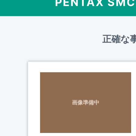
PENTAX SMC
正確な
画像準備中