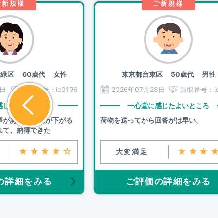
ご新規様
ご新規様
市緑区
60歳代 女性
東京都台東区
50歳代 男性
8日
買取番号：
ic0196
2026年07月28日
買取番号：
i
感じたよいところ
一心堂に感じたよいところ
事があった 価格が下がる
荷物を送ってから回答がは早い。
れて、納得できた
★★★★☆
★★★
大変満足
の詳細をみる
ご評価の詳細をみる