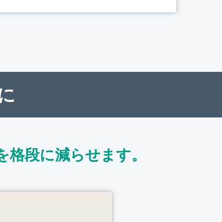
に
を格段に減らせます。
ト