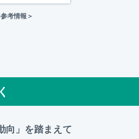
8 の参考情報＞
く
動向」を踏まえて