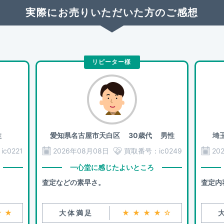
実際にお売りいただいた方のご感想
リピーター様
性
愛知県名古屋市天白区
30歳代 男性
埼
：
ic0221
2026年08月08日
買取番号：
ic0249
20
一心堂に感じたよいところ
査定などの素早さ。
査定内
★★
大体満足
★★★★☆