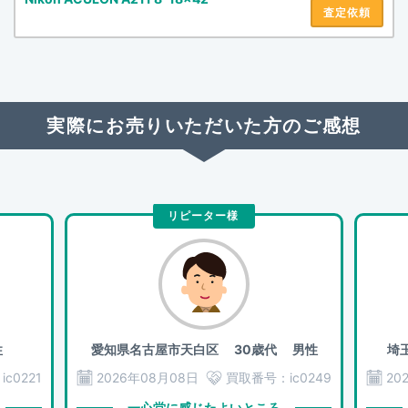
査定依頼
実際にお売りいただいた方のご感想
リピーター様
性
愛知県名古屋市天白区
30歳代 男性
埼
：
ic0221
2026年08月08日
買取番号：
ic0249
20
一心堂に感じたよいところ