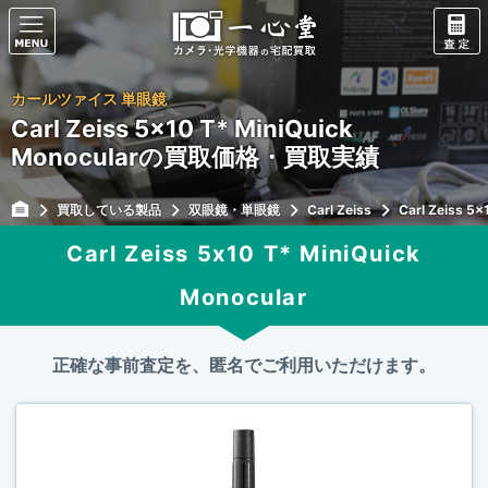
カールツァイス 単眼鏡
Carl Zeiss 5x10 T* MiniQuick
Monocularの買取価格・買取実績
買取している製品
双眼鏡・単眼鏡
Carl Zeiss
Carl Zeiss 5×
Carl Zeiss 5x10 T* MiniQuick
Monocular
正確な事前査定を、匿名でご利用いただけます。