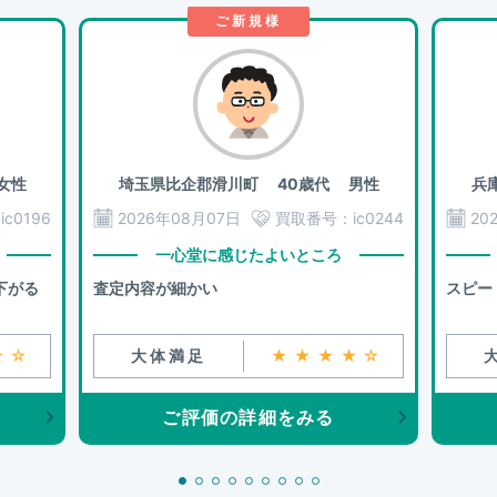
ご新規様
女性
埼玉県比企郡滑川町
40歳代 男性
兵
：
ic0196
2026年08月07日
買取番号：
ic0244
20
一心堂に感じたよいところ
下がる
査定内容が細かい
スピー
★☆
大体満足
★★★★☆
ご評価の詳細をみる