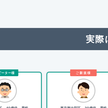
実際
ピーター様
ご新規様
区
40歳代 男性
東京都大田区
30歳代 男性