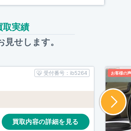
の買取実績
お見せします。
受付番号：
ib5264
お客様の
買取内容の詳細を見る