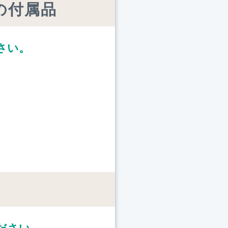
 の付属品
さい。
ト