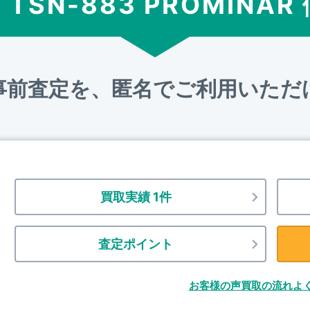
 TSN-883 PROMINA
事前査定を、匿名でご利用いただ
買取実績 1件
査定ポイント
お客様の声
買取の流れ
よ