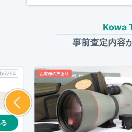
Kowa
事前査定内容
ib5264
お客様の声あり
見る