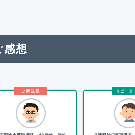
ご感想
ご新規様
リピータ
玉県比企郡滑川町
40歳代 男性
兵庫県神戸市東灘区