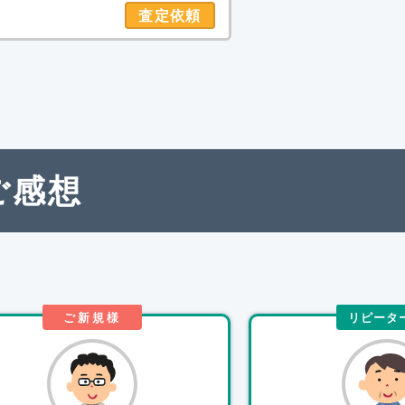
査定依頼
ご感想
ご新規様
リピータ