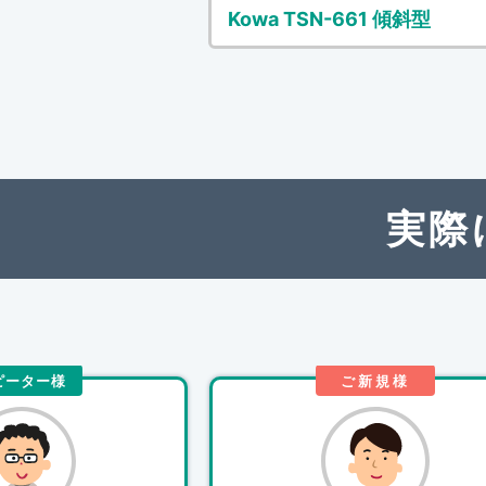
Kowa TSN-661 傾斜型
実際
ピーター様
ご新規様