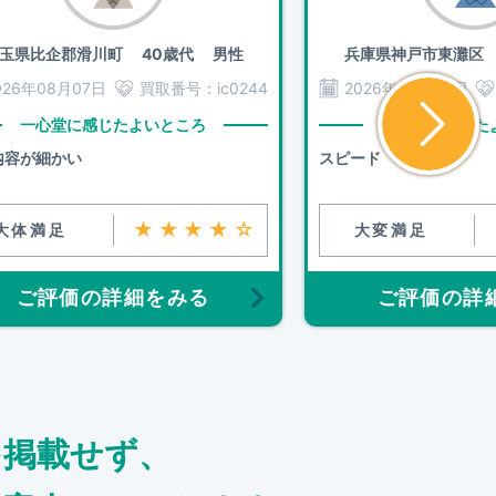
玉県比企郡滑川町
40歳代 男性
兵庫県神戸市東灘区
026年08月07日
買取番号：
ic0244
2026年08月06日
一心堂に感じたよいところ
一心堂に感じた
内容が細かい
スピード
★★★★☆
大体満足
大変満足
ご評価の詳細をみる
ご評価の詳
を掲載せず、