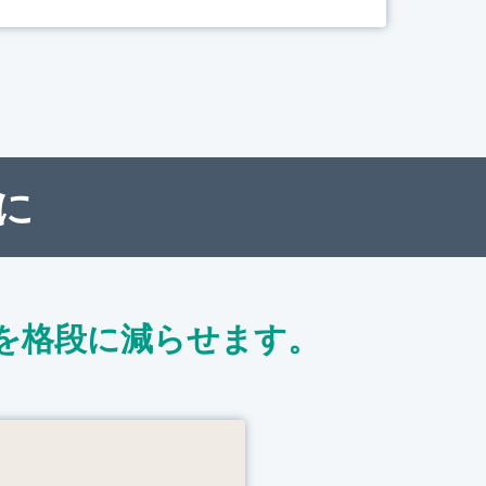
に
を格段に減らせます。
ト