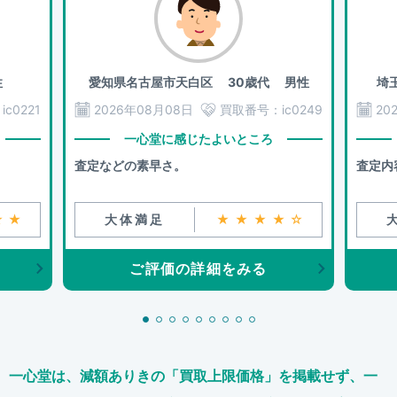
性
愛知県名古屋市天白区
30歳代 男性
埼
：
ic0221
2026年08月08日
買取番号：
ic0249
20
一心堂に感じたよいところ
査定などの素早さ。
査定内
★★
大体満足
★★★★☆
ご評価の詳細をみる
一心堂は、減額ありきの「買取上限価格」を掲載せず、
一