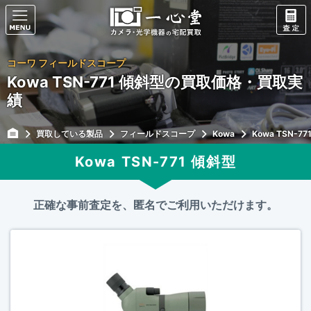
コーワ フィールドスコープ
Kowa TSN-771 傾斜型の買取価格・買取実
績
買取している製品
フィールドスコープ
Kowa
Kowa TSN-7
Kowa TSN-771 傾斜型
正確な事前査定を、匿名でご利用いただけます。