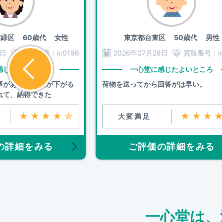
市緑区
60歳代 女性
東京都台東区
50歳代 男性
8日
買取番号：
ic0196
2026年07月28日
買取番号：
i
感じたよいところ
一心堂に感じたよいところ
事があった 価格が下がる
荷物を送ってから回答がは早い。
れて、納得できた
★★★★☆
★★★
大変満足
の詳細をみる
ご評価の詳細をみる
一心堂は、