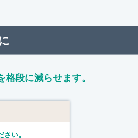
に
を格段に減らせます。
ト
ださい。