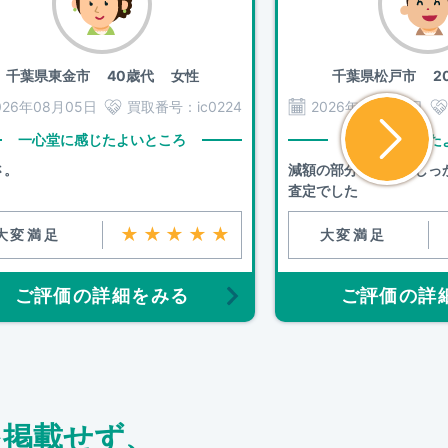
千葉県東金市
40歳代 女性
千葉県松戸市
20
026年08月05日
買取番号：
ic0224
2026年08月05日
一心堂に感じたよいところ
一心堂に感じた
さ。
減額の部分の説明をしっ
査定でした
★★★★★
大変満足
大変満足
ご評価の詳細をみる
ご評価の詳
を掲載せず、