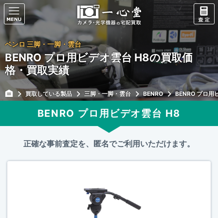
ベンロ 三脚・一脚・雲台
BENRO プロ用ビデオ雲台 H8の買取価
格・買取実績
買取している製品
三脚・一脚・雲台
BENRO
BENRO プロ用
BENRO プロ用ビデオ雲台 H8
正確な事前査定を、匿名でご利用いただけます。