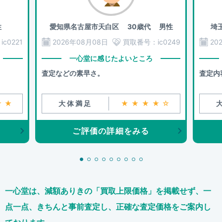
性
愛知県名古屋市天白区
30歳代 男性
埼
：
ic0221
2026年08月08日
買取番号：
ic0249
20
一心堂に感じたよいところ
査定などの素早さ。
査定内
★★
大体満足
★★★★☆
ご評価の詳細をみる
一心堂は、減額ありきの「買取上限価格」を掲載せず、
一
点一点、きちんと事前査定し、正確な査定価格をご案内し