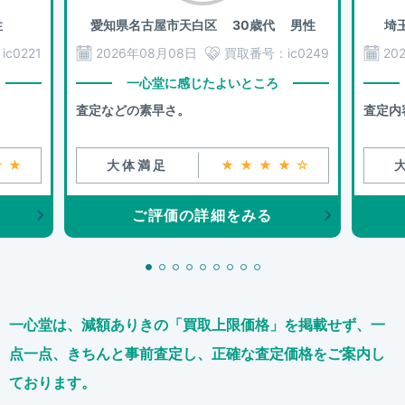
性
愛知県名古屋市天白区
30歳代 男性
埼
：
ic0221
2026年08月08日
買取番号：
ic0249
20
一心堂に感じたよいところ
査定などの素早さ。
査定内
★★
大体満足
★★★★☆
ご評価の詳細をみる
一心堂は、減額ありきの「買取上限価格」を掲載せず、
一
点一点、きちんと事前査定し、正確な査定価格をご案内し
ております。