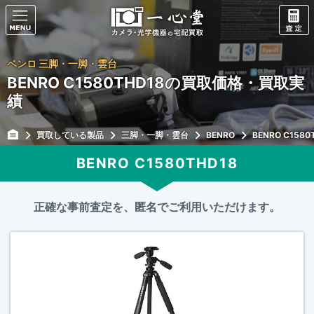
ベンロ 三脚・一脚・雲台
BENRO C1580THD18の買取価格・買取実
績
買取している製品
三脚・一脚・雲台
BENRO
BENRO C1580
BENRO C1580THD18
正確な事前査定を、匿名でご利用いただけます。