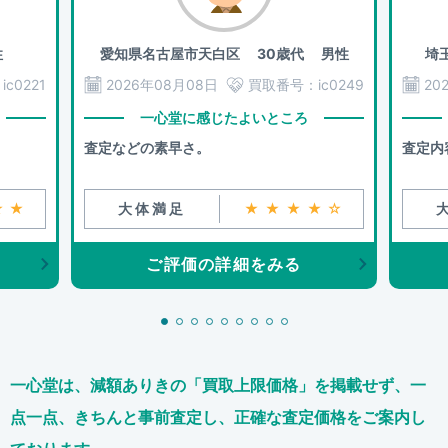
性
愛知県名古屋市天白区
30歳代 男性
埼
：
ic0221
2026年08月08日
買取番号：
ic0249
20
一心堂に感じたよいところ
査定などの素早さ。
査定内
★★
大体満足
★★★★☆
ご評価の詳細をみる
一心堂は、減額ありきの「買取上限価格」を掲載せず、
一
点一点、きちんと事前査定し、正確な査定価格をご案内し