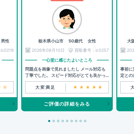
男性
栃木県小山市
50歳代 女性
大
：
ic0219
2026年08月10日
買取番号：
ic0257
20
一心堂に感じたよいところ
問題点を画像で見れましたし メール対応も
事前に
丁寧でした。 スピード対応がとても良かっ
定との
たです。
★☆
大変満足
★★★★★
ご評価の詳細をみる