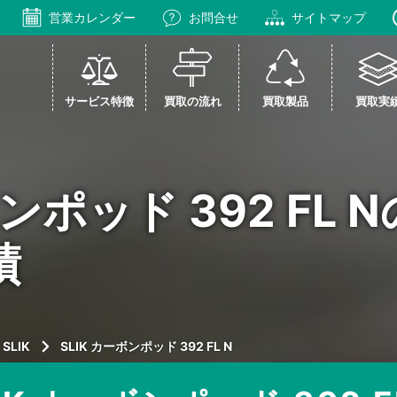
営業カレンダー
お問合せ
サイトマップ
サービス特徴
買取の流れ
買取製品
買取実
ボンポッド 392 FL
績
SLIK
SLIK カーボンポッド 392 FL N