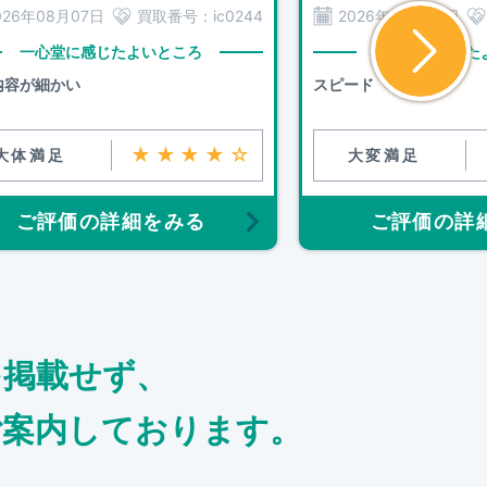
026年08月07日
買取番号：
ic0244
2026年08月06日
一心堂に感じたよいところ
一心堂に感じた
内容が細かい
スピード
★★★★☆
大体満足
大変満足
ご評価の詳細をみる
ご評価の詳
を掲載せず、
ご案内しております。