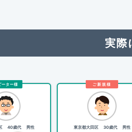
実際
ピーター様
ご新規様
区
40歳代 男性
東京都大田区
30歳代 男性