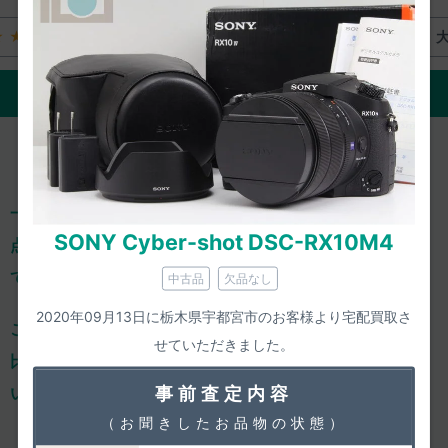
★★
大体満足
★★★★☆
ご評価の詳細をみる
一心堂は、減額ありきの「買取上限価格」を掲載せず、
一
SONY Cyber-shot DSC-RX10M4
点一点、きちんと事前査定し、正確な査定価格をご案内し
ております。
中古品
欠品なし
2020年09月13日に栃木県宇都宮市のお客様より宅配買取さ
ご依頼のひと手間はおかけするのですが、
確かな価格での
せていただきました。
比較検討や気軽な相談ができるからこそ、
納得してお任せ
事前査定内容
いただけ、高い満足度につながっております。
（お聞きしたお品物の状態）