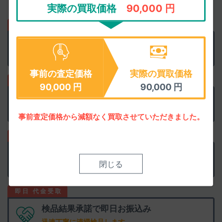
買取代金のお支払いもお待たせしません。
実際の買取価格
90,000 円
正確な査定価格を
匿名で聞く
当日中に正確に査定します
事前の査定価格
実際の買取価格
90,000
円
90,000
円
正確な査定価格で
他店と比較
買取上限価格にご注意を
事前査定価格から減額なく買取させていただきました。
事前査定に納得なら
集荷を申込み
閉じる
ウェブで簡単に申込めます
検品結果承諾で
即日お振込み
迅速丁寧に清掃検品します