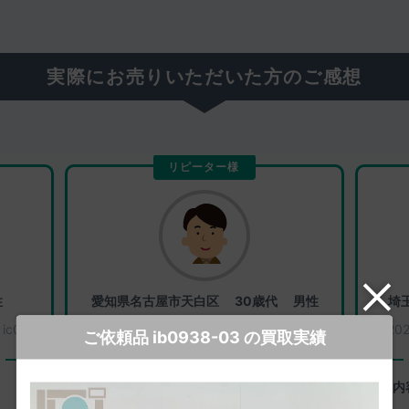
実際にお売りいただいた方のご感想
リピーター様
性
愛知県名古屋市天白区
30歳代 男性
埼
：
ic0221
2026年08月08日
買取番号：
ic0249
20
ご依頼品 ib0938-03 の買取実績
一心堂に感じたよいところ
査定などの素早さ。
査定内