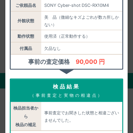
4.85
/5.00
皆様の満足度
ご依頼品名
SONY Cyber-shot DSC-RX10M4
美 品（微細なキズよごれが数カ所しか
外観状態
2026年08月07日までのご評価
1551件
の平均値
ない）
動作状態
使用済（正常動作する）
お客様の声をもっと見る
付属品
欠品なし
事前の査定価格
90,000 円
買取の流れ
検品結果
（事前査定と実物の相違点）
宅配買取
店頭買取
検品担当者か
事前査定でお聞きした状態と相違ござい
ら
ませんでした。
検品の補足
自宅にいながら買取がすべて完了。