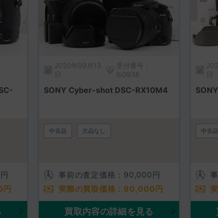
2020年09月13
受付番号：
20
日
ib0938
日
SC-
SONY Cyber-shot DSC-RX10M4
SONY
中古品
欠品なし
中古
0
円
事前の査定価格：
90,000
円
0
円
実際の買取価格：
90,000
円
る
買取内容の詳細を見る