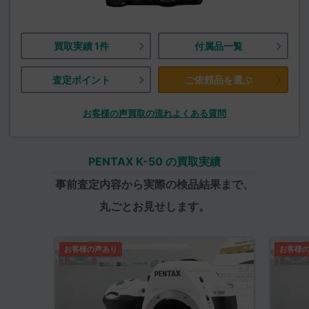
買取実績 1件
付属品一覧
査定ポイント
ご依頼品を選ぶ
お客様の声
買取の流れ
よくある質問
PENTAX K-50 の買取実績
事前査定内容から実際の検品結果まで、
丸ごとお見せします。
お客様の声あり
お客様