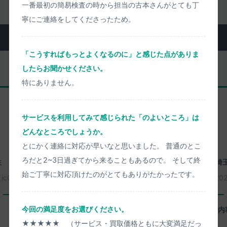
一番最初の簡易検査の時から担当の古本さんがとても丁
寧にご連絡をしてくださったため。
実際にお売りいただいた方のご感想
「こうすればもっとよくなるのに」と感じた点がありま
したらお聞かせください。
特にありません。
リピーター様
サービスを利用してみて感じられた「のよいところ」は
どんなところでしょうか。
とにかく連絡に対応が早いなと思いました。 普通のとこ
ろだと2~3日過ぎてから来ることもあるので。 そして終
性
愛知県名古屋市天白区
30歳代 男性
埼
始ご丁寧に対応頂けたのがとてもありがたかったです。
：
ic0221
2026年08月08日
買取番号：
ic0249
20
一心堂に感じたよいところ
今回の満足度をお選びください。
査定などの素早さ。
査定内
★★★★★ （サービス・買取価格ともに大変満足だっ