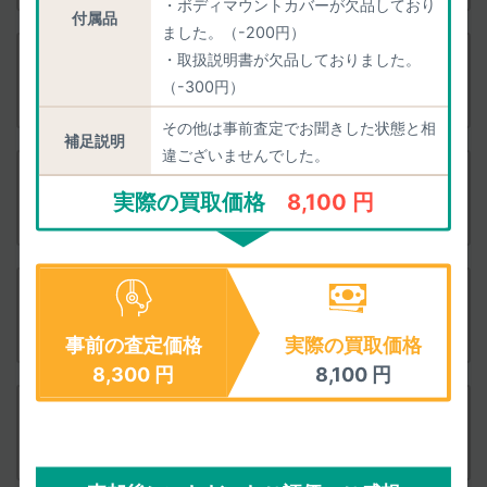
・ボディマウントカバーが欠品しており
付属品
ました。（-200円）
・取扱説明書が欠品しておりました。
付属品
PENTAX K-50 ダブルズームキット ブラック
（-300円）
査定依頼
その他は事前査定でお聞きした状態と相
補足説明
違ございませんでした。
付属品
PENTAX K-50 ダブルズームキット ホワイト
実際の買取価格
8,100 円
査定依頼
付属品
PENTAX K-50 ダブルズームキット ピンク
査定依頼
事前の査定価格
実際の買取価格
8,300
円
8,100
円
付属品
PENTAX K-50 ダブルズームキット オーダーカラ
ー
査定依頼