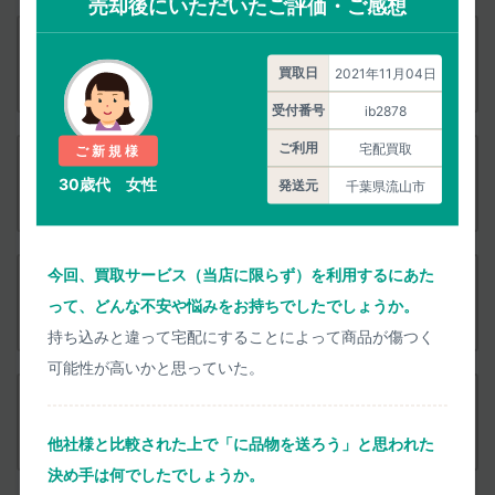
売却後にいただいたご評価・ご感想
付属品
PENTAX K-50 レンズキット ブラック
買取日
2021年11月04日
査定依頼
受付番号
ib2878
ご利用
宅配買取
ご新規様
付属品
PENTAX K-50 レンズキット ホワイト
30歳代 女性
発送元
千葉県流山市
査定依頼
今回、買取サービス（当店に限らず）を利用するにあた
付属品
PENTAX K-50 レンズキット ピンク
って、どんな不安や悩みをお持ちでしたでしょうか。
査定依頼
持ち込みと違って宅配にすることによって商品が傷つく
可能性が高いかと思っていた。
付属品
PENTAX K-50 レンズキット オーダーカラー
査定依頼
他社様と比較された上で「に品物を送ろう」と思われた
決め手は何でしたでしょうか。