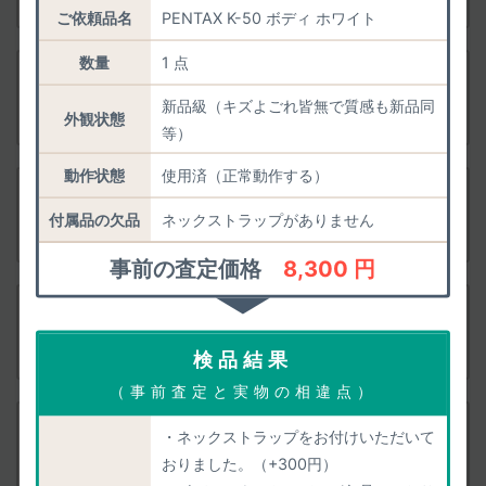
ご依頼品名
PENTAX K-50 ボディ ホワイト
数量
1 点
付属品
PENTAX K-50 300ダブルズームキット ブラック
新品級（キズよごれ皆無で質感も新品同
査定依頼
外観状態
等）
動作状態
使用済（正常動作する）
付属品
PENTAX K-50 300ダブルズームキット ホワイト
付属品の欠品
ネックストラップがありません
査定依頼
事前の査定価格
8,300 円
付属品
PENTAX K-50 300ダブルズームキット ピンク
査定依頼
検品結果
（事前査定と実物の相違点）
付属品
・ネックストラップをお付けいただいて
PENTAX K-50 300ダブルズームキット オーダー
カラー
おりました。（+300円）
査定依頼