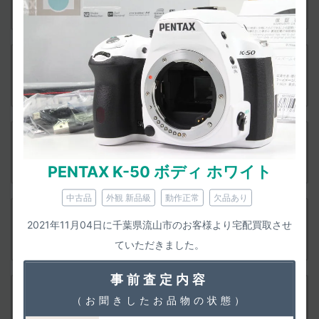
査定依頼
付属品
PENTAX K-50 18-135WRキット ブラック
査定依頼
付属品
PENTAX K-50 18-135WRキット ホワイト
査定依頼
PENTAX K-50 ボディ ホワイト
中古品
外観 新品級
動作正常
欠品あり
付属品
2021年11月04日に千葉県流山市のお客様より宅配買取させ
PENTAX K-50 18-135WRキット ピンク
査定依頼
ていただきました。
事前査定内容
付属品
（お聞きしたお品物の状態）
PENTAX K-50 18-135WRキット オーダーカラー
査定依頼