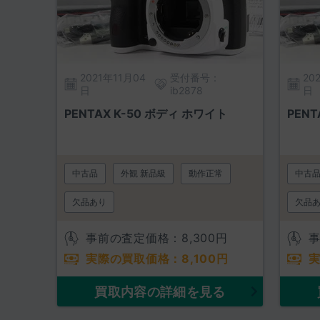
2021年11月04
受付番号：
20
日
ib2878
日
PENTAX K-50 ボディ ホワイト
PENT
中古品
外観 新品級
動作正常
中古
欠品あり
欠品
事前の査定価格：
8,300
円
実際の買取価格：
8,100
円
買取内容の詳細を見る