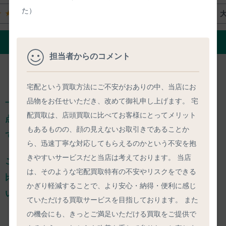
た）
★★
大体満足
★★★★☆
ご評価の詳細をみる
担当者からのコメント
宅配という買取方法にご不安がおありの中、当店にお
品物をお任せいただき、改めて御礼申し上げます。 宅
一心堂は、減額ありきの「買取上限価格」を掲載せず、
一
配買取は、店頭買取に比べてお客様にとってメリット
点一点、きちんと事前査定し、正確な査定価格をご案内し
もあるものの、顔の見えないお取引きであることか
ております。
ら、迅速丁寧な対応してもらえるのかという不安を抱
きやすいサービスだと当店は考えております。 当店
ご依頼のひと手間はおかけするのですが、
確かな価格での
は、そのような宅配買取特有の不安やリスクをできる
比較検討や気軽な相談ができるからこそ、
納得してお任せ
かぎり軽減することで、より安心・納得・便利に感じ
いただけ、高い満足度につながっております。
ていただける買取サービスを目指しております。 また
の機会にも、きっとご満足いただける買取をご提供で
4.85
/5.00