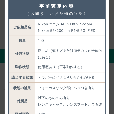
事前査定内容
5.6G IF ED の参考情報＞
（お聞きしたお品物の状態）
1970年01月01日 発売
Nikon ニコン AF-S DX VR Zoom
公式ホームページ
ご依頼品名
Nikkor 55-200mm F4-5.6G IF ED
数量
1 点
良 品（薄キズまたは薄テカリが全体的
外観状態
現在の正確な買取価格を聞く
にある）
動作状態
使用歴あり（正常動作する）
あとからの減額がないよう「状態・付属品・市場動
該当する状態
・ラバーにベタつきや剥がれがある
向」を踏まえて
正確に事前査定いたします。
状態の補足
フォーカスリング部にベタつき有り
付属品
Nikon AF-S DX VR Zoom Nikkor 55-200mm
以下のもののみ有り
付属品
F4-5.6G IF ED
レンズキャップ、レンズフード、巾着袋
査定依頼