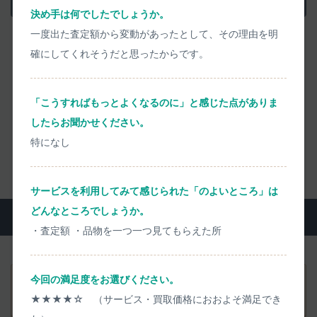
迅速丁寧に清掃検品します
決め手は何でしたでしょうか。
一度出た査定額から変動があったとして、その理由を明
確にしてくれそうだと思ったからです。
― お品物到着
当日に
検品・お支払い ―
画像や動画を用いて、検品結果を丁寧にご説明
「こうすればもっとよくなるのに」と感じた点がありま
したらお聞かせください。
宅配買取の流れをくわしく見る
特になし
サービスを利用してみて感じられた「のよいところ」は
どんなところでしょうか。
よくいただくご質問
・査定額 ・品物を一つ一つ見てもらえた所
今回の満足度をお選びください。
事前査定価格から実際の買取価格がアップすることはあり
★★★★☆ （サービス・買取価格におおよそ満足でき
ますか？