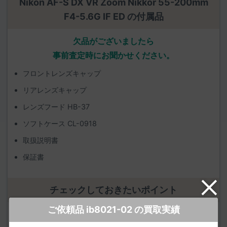
Nikon AF-S DX VR Zoom Nikkor 55-200mm
F4-5.6G IF ED の付属品
欠品がございましたら
事前査定時にお聞かせください。
フロントレンズキャップ
リアレンズキャップ
レンズフード HB-37
ソフトケース CL-0918
取扱説明書
保証書
チェックしておきたいポイント
ご依頼品 ib8021-02 の買取実績
該当する点がありましたら