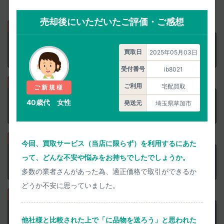
買取代金のお支払いもお待たせしません。
売却後にいただいたご評価・ご感想
正確な査定価格を
匿名で聞く
買取日
2025年05月03日
当日中に正確に査定します
受付番号
ib8021
ご利用
宅配買取
ご新規様
正確な査定価格で
他店と比較
40歳代 女性
発送元
埼玉県草加市
買取上限価格にご注意を
今回、買取サービス（当店に限らず）を利用するにあた
事前査定に納得なら
集荷を申込み
って、どんな不安や悩みをお持ちでしたでしょうか。
ウェブで簡単に申込めます
多数の業者さんがあった為、適正価格で取引ができるか
どうか不安に思っていました。
検品結果承諾で
即日お振込み
他社様と比較された上で「に品物を送ろう」と思われた