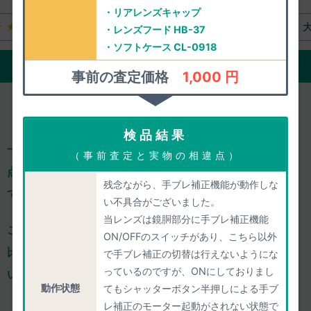
・リアレンズキャップ
★★
大体満足
★★★★☆
・レンズフード HB-37
・ソフトケース CL-0918
ご評価の詳細をみる
事前の査定価格
1,000 円
検品結果
一心堂は、減額ありきの「買取上限価格」を掲載せず、
一
（事前査定と実物の相違点）
点一点、きちんと事前査定し、正確な査定価格をご案内し
残念ながら、手ブレ補正機能が動作しな
ております。
い不具合がございました。
当レンズは鏡胴部分に手ブレ補正機能
ご依頼のひと手間はおかけするのですが、
確かな価格での
ON/OFFのスイッチがあり、こちら以外
比較検討や気軽な相談ができるからこそ、
納得してお任せ
で手ブレ補正の切替は行えないようにな
っているのですが、ONにしておりまし
いただけ、高い満足度につながっております。
動作状態
てもシャッターボタン半押しによる手ブ
レ補正のモーター起動がされない状態で