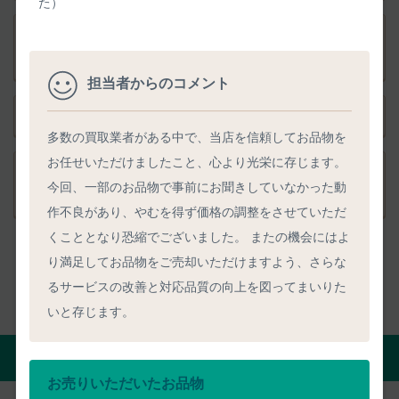
た）
品物発送後のキャンセルはできますか？ 送料負担や返送時
期は？
担当者からのコメント
品物と一緒に送る必要がある書類はありますか？
多数の買取業者がある中で、当店を信頼してお品物を
お任せいただけましたこと、心より光栄に存じます。
事前査定を依頼した後の手続きに迷うことはありません
今回、一部のお品物で事前にお聞きしていなかった動
か？
作不良があり、やむを得ず価格の調整をさせていただ
くこととなり恐縮でございました。 またの機会にはよ
り満足してお品物をご売却いただけますよう、さらな
るサービスの改善と対応品質の向上を図ってまいりた
いと存じます。
正確な事前査定を匿名で依頼する
お売りいただいたお品物