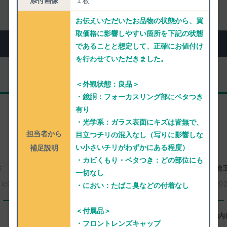
添付画像
１枚
お伝えいただいたお品物の状態から、買
取価格に影響しやすい箇所を下記の状態
実際にお売りいただいた方のご感想
であることと想定して、正確にお値付け
を行わせていただきました。
＜外観状態：良品＞
リピーター様
・鏡胴：フォーカスリング部にベタつき
有り
・光学系：ガラス表面にキズは皆無で、
担当者から
目立つチリの混入なし（写りに影響しな
い小さいチリがわずかにある程度）
補足説明
・カビくもり・ベタつき：どの部位にも
性
愛知県名古屋市天白区
30歳代 男性
埼
一切なし
：
ic0221
2026年08月08日
買取番号：
ic0249
20
・におい：たばこ臭などの付着なし
一心堂に感じたよいところ
＜付属品＞
査定などの素早さ。
査定内
・フロントレンズキャップ