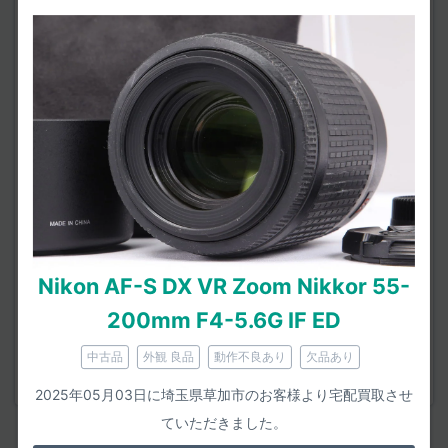
事前査定時にお聞かせください。
外観の状態
レンズ内外に「カビ・くもり・キズ・目立つチリ」はな
いか（強い明かりにかざしたり透かしたりして見てみま
しょう）。
鏡胴のラバー（ゴムグリップ）にベタつきや浮き・剥が
れはないか。
タバコなどのにおいが付着していないか。
動作の状態
オートフォーカス時に引っかき音（甲高いキーキー
Nikon AF-S DX VR Zoom Nikkor 55-
音）、いわゆる「AF鳴き」はないか。
200mm F4-5.6G IF ED
ズームリングやピントリングがスムーズに回るか。
中古品
外観 良品
動作不良あり
欠品あり
手ブレ補正が利いているか。
2025年05月03日に埼玉県草加市のお客様より宅配買取させ
ていただきました。
＜Nikon AF-S DX VR Zoom Nikkor 55-200mm F4-