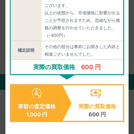
4.85
/5.00
皆様の満足度
ございます。
以上の状態から、市場価格に影響が出る
ことが予想されますため、恐縮ながら価
2026年08月07日までのご評価
1551件
の平均値
格の調整を行わせていただきました。
（-400円）
その他の部分は事前にお聞きした内容と
お客様の声をもっと見る
補足説明
相違ございませんでした。
実際の買取価格
600 円
買取の流れ
事前の査定価格
実際の買取価格
宅配買取
店頭買取
1,000
円
600
円
自宅にいながら買取がすべて完了。