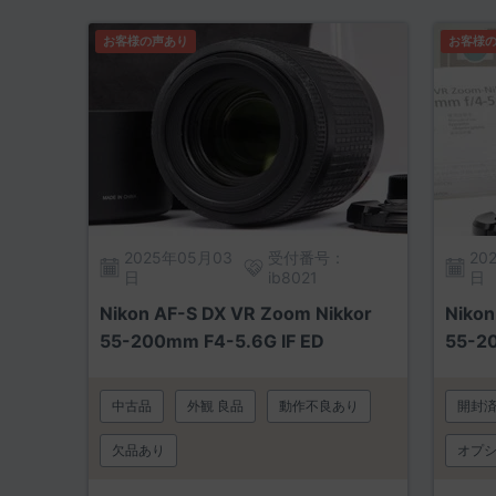
お客様の声あり
お客様
2025年05月03
受付番号：
20
日
ib8021
日
Nikon AF-S DX VR Zoom Nikkor
Nikon
55-200mm F4-5.6G IF ED
55-2
中古品
外観 良品
動作不良あり
開封
欠品あり
オプ