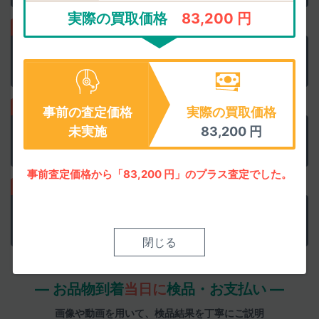
実際の買取価格
83,200 円
正確な査定価格で
他店と比較
買取上限価格にご注意を
事前の査定価格
実際の買取価格
未実施
83,200
円
事前査定に納得なら
集荷を申込み
ウェブで簡単に申込めます
事前査定価格から「83,200 円」のプラス査定でした。
検品結果承諾で
即日お振込み
迅速丁寧に清掃検品します
閉じる
― お品物到着
当日に
検品・お支払い ―
画像や動画を用いて、検品結果を丁寧にご説明