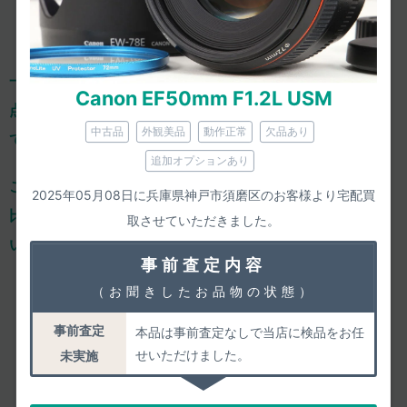
一心堂は、減額ありきの「買取上限価格」を掲載せず、
一
Canon EF50mm F1.2L USM
点一点、きちんと事前査定し、正確な査定価格をご案内し
中古品
外観美品
動作正常
欠品あり
ております。
追加オプションあり
ご依頼のひと手間はおかけするのですが、
確かな価格での
2025年05月08日に兵庫県神戸市須磨区のお客様より宅配買
比較検討や気軽な相談ができるからこそ、
納得してお任せ
取させていただきました。
いただけ、高い満足度につながっております。
事前査定内容
4.86
（お聞きしたお品物の状態）
/5.00
皆様の満足度
事前査定
本品は事前査定なしで当店に検品をお任
せいただけました。
未実施
2026年08月06日までのご評価
1549件
の平均値