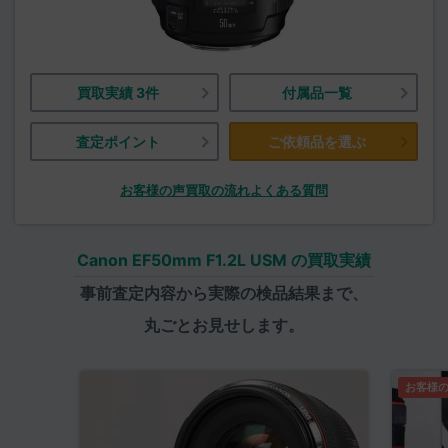
買取実績 3件
付属品一覧
査定ポイント
ご依頼品を選ぶ
お客様の声
買取の流れ
よくある質問
Canon EF50mm F1.2L USM の買取実績
事前査定内容から実際の検品結果まで、
丸ごとお見せします。
お客様