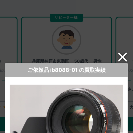
リピーター様
性
兵庫県神戸市東灘区
50歳代 男性
ご依頼品 ib8088-01 の買取実績
ic0200
2026年08月06日
買取番号：
ic0235
20
一心堂に感じたよいところ
スピード
丁寧さ
★★
大変満足
★★★★★
ご評価の詳細をみる