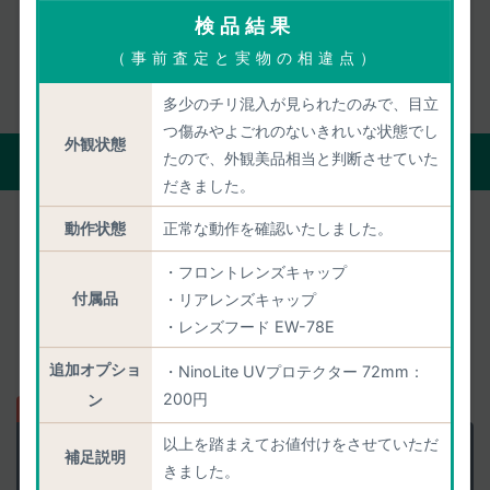
検品結果
お客様の声をもっと見る
（事前査定と実物の相違点）
多少のチリ混入が見られたのみで、目立
つ傷みやよごれのないきれいな状態でし
外観状態
買取の流れ
たので、外観美品相当と判断させていた
だきました。
動作状態
正常な動作を確認いたしました。
宅配買取
店頭買取
・フロントレンズキャップ
付属品
・リアレンズキャップ
自宅にいながら買取がすべて完了。
・レンズフード EW-78E
買取代金のお支払いもお待たせしません。
追加オプショ
・NinoLite UVプロテクター 72mm：
200円
ン
以上を踏まえてお値付けをさせていただ
正確な査定価格を
匿名で聞く
補足説明
きました。
当日中に正確に査定します