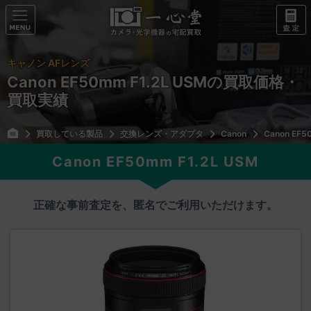
キャノン AFレンズ
Canon EF50mm F1.2L USMの買取価格・
買取実績
買取している製品
交換レンズ・アダプタ
Canon
Canon EF5
Canon EF50mm F1.2L USM
正確な事前査定を、匿名でご利用いただけます。