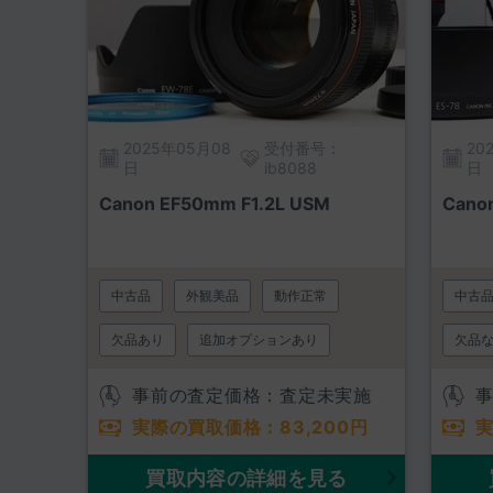
2025年05月08
受付番号：
20
日
ib8088
日
Canon EF50mm F1.2L USM
Cano
中古品
外観美品
動作正常
中古
欠品あり
追加オプションあり
欠品
事前の査定価格：査定未実施
実際の買取価格：
83,200
円
買取内容の詳細を見る