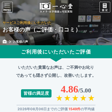
サービスご利用後にいただいた
お客様の声（ご評価・口コミ）
お客様の声
ご利用後にいただいたご評価
いただいた貴重なお声は、ご不満やお叱り
であっても
隠さず公開し、改善いたします。
4.86
/5.00
皆様の満足度
2026年08月06日までのご評価
1549件
の平均値