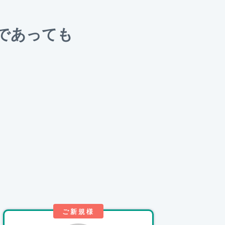
であっても
。
ご新規様