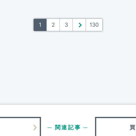
1
2
3
＞
130
─ 関連記事 ─