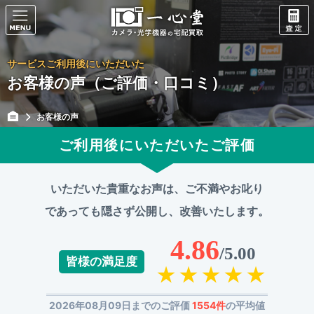
サービスご利用後にいただいた
お客様の声（ご評価・口コミ）
お客様の声
ご利用後にいただいたご評価
いただいた貴重なお声は、ご不満やお叱り
であっても
隠さず公開し、改善いたします。
4.86
/5.00
皆様の満足度
2026年08月09日までのご評価
1554件
の平均値