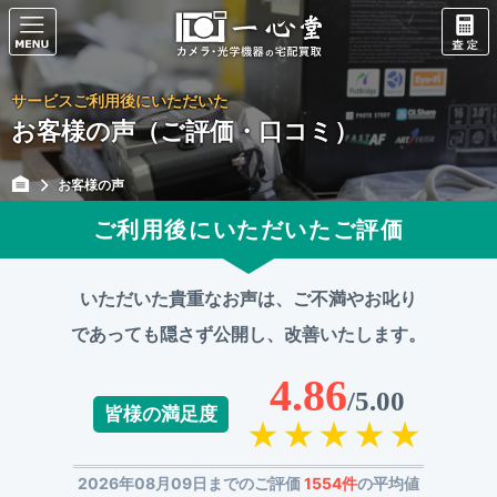
サービスご利用後にいただいた
お客様の声（ご評価・口コミ）
お客様の声
ご利用後にいただいたご評価
いただいた貴重なお声は、ご不満やお叱り
であっても
隠さず公開し、改善いたします。
4.86
/5.00
皆様の満足度
2026年08月09日までのご評価
1554件
の平均値