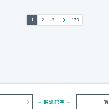
1
2
3
＞
130
─ 関連記事 ─