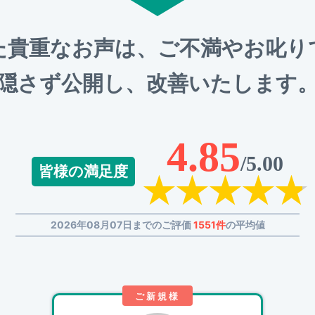
た貴重なお声は、ご不満やお叱り
隠さず公開し、改善いたします
4.85
/5.00
皆様の満足度
2026年08月07日までのご評価
1551件
の平均値
ご新規様