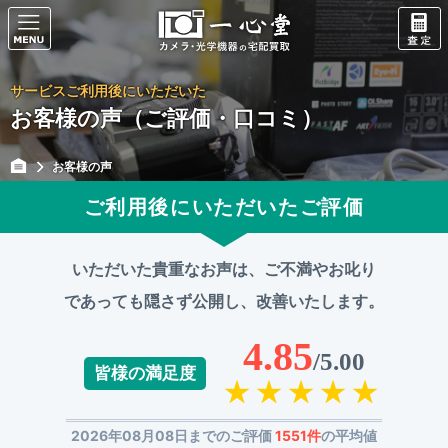
サービスご利用後にいただいた
お客様の声（ご評価・口コミ）
お客様の声
ご利用後にいただいたご評価
いただいた貴重なお声は、ご不満やお叱り
であっても
隠さず公開し、改善いたします。
4.85
/5.00
皆様の満足度
2026年08月08日までのご評価
1551件
の平均値