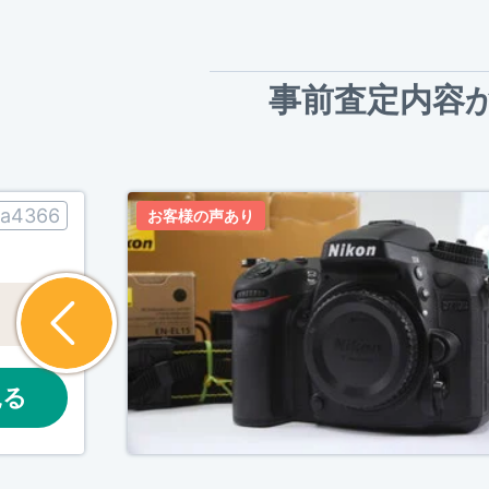
事前査定内容
ia4366
お客様の声あり
見る