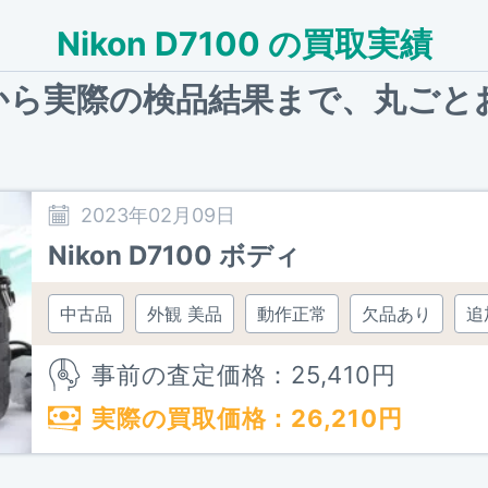
Nikon D7100 の買取実績
から実際の検品結果まで、
丸ごと
2023年02月09日
Nikon D7100 ボディ
中古品
外観 美品
動作正常
欠品あり
追
事前の査定価格：
25,410
円
実際の買取価格：
26,210
円