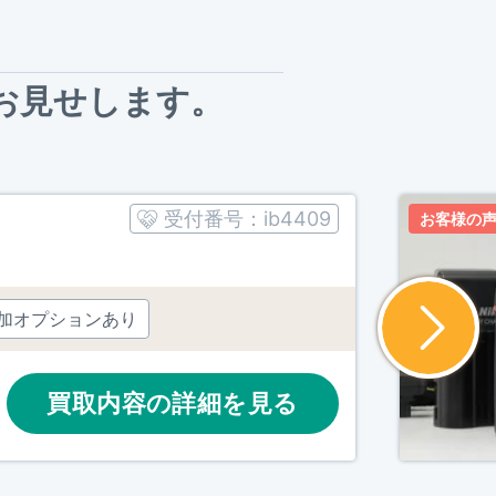
お見せします。
受付番号：
ib4409
お客様の
加オプションあり
買取内容の詳細を見る