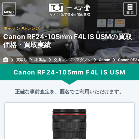
キャノン AFレンズ
Canon RF24-105mm F4L IS USMの買取
価格・買取実績
買取している製品
交換レンズ・アダプタ
Canon
Canon RF2
Canon RF24-105mm F4L IS USM
正確な事前査定を、匿名でご利用いただけます。