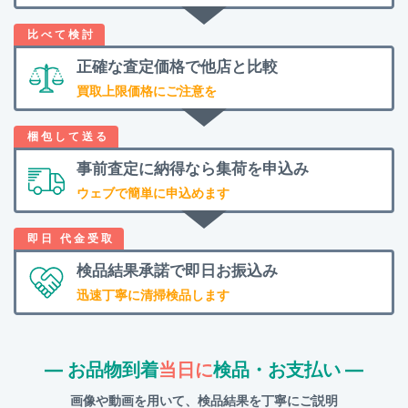
正確な査定価格で
他店と比較
買取上限価格にご注意を
事前査定に納得なら
集荷を申込み
ウェブで簡単に申込めます
検品結果承諾で
即日お振込み
迅速丁寧に清掃検品します
― お品物到着
当日に
検品・お支払い ―
画像や動画を用いて、検品結果を丁寧にご説明