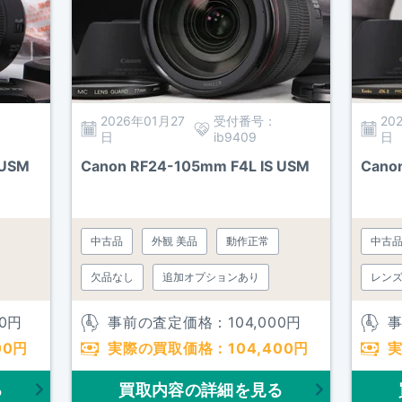
2026年01月27
受付番号：
20
日
ib9409
日
 USM
Canon RF24-105mm F4L IS USM
Cano
中古品
外観 美品
動作正常
中古
欠品なし
追加オプションあり
レン
欠品
0
円
事前の査定価格：
104,000
円
00
円
実際の買取価格：
104,400
円
る
買取内容の詳細を見る