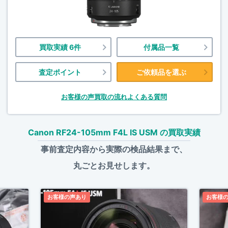
買取実績 6件
付属品一覧
査定ポイント
ご依頼品を選ぶ
お客様の声
買取の流れ
よくある質問
Canon RF24-105mm F4L IS USM の買取実績
事前査定内容から実際の検品結果まで、
丸ごとお見せします。
お客様の声あり
お客様