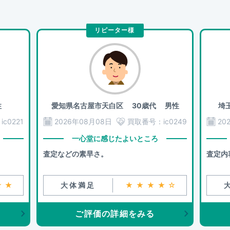
リピーター様
性
愛知県名古屋市天白区
30歳代 男性
埼
：
ic0221
2026年08月08日
買取番号：
ic0249
20
一心堂に感じたよいところ
査定などの素早さ。
査定内
★★
大体満足
★★★★☆
ご評価の詳細をみる