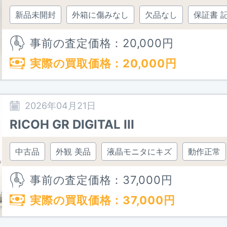
新品未開封
外箱に傷みなし
欠品なし
保証書 
事前の査定価格：
20,000
円
実際の買取価格：
20,000
円
2026年04月21日
RICOH GR DIGITAL III
中古品
外観 美品
液晶モニタにキズ
動作正常
事前の査定価格：
37,000
円
実際の買取価格：
37,000
円