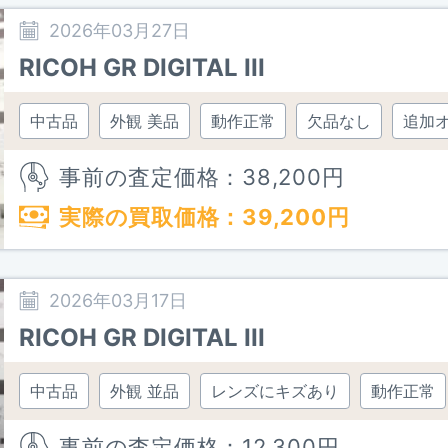
2026年03月27日
RICOH GR DIGITAL III
中古品
外観 美品
動作正常
欠品なし
追加
事前の査定価格：
38,200
円
実際の買取価格：
39,200
円
2026年03月17日
RICOH GR DIGITAL III
中古品
外観 並品
レンズにキズあり
動作正常
事前の査定価格：
12,300
円