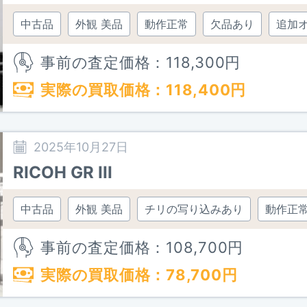
中古品
外観 美品
動作正常
欠品あり
追加
事前の査定価格：
118,300
円
実際の買取価格：
118,400
円
2025年10月27日
RICOH GR III
中古品
外観 美品
チリの写り込みあり
動作正
事前の査定価格：
108,700
円
実際の買取価格：
78,700
円