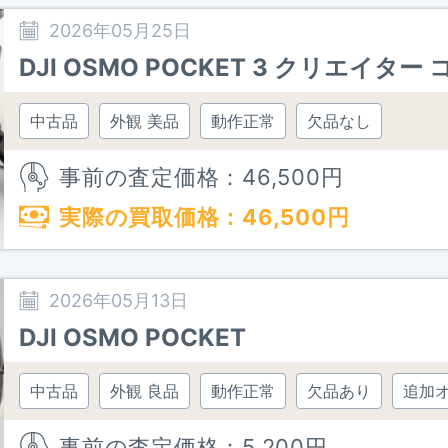
2026年05月25日
DJI OSMO POCKET 3 クリエイター
中古品
外観 美品
動作正常
欠品なし
事前の査定価格：
46,500
円
実際の買取価格：
46,500
円
2026年05月13日
DJI OSMO POCKET
中古品
外観 良品
動作正常
欠品あり
追加
事前の査定価格：
5,200
円