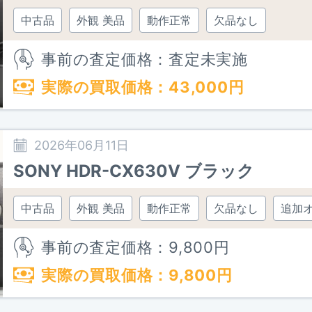
中古品
外観 美品
動作正常
欠品なし
事前の査定価格：査定未実施
実際の買取価格：
43,000
円
2026年06月11日
SONY HDR-CX630V ブラック
中古品
外観 美品
動作正常
欠品なし
追加
事前の査定価格：
9,800
円
実際の買取価格：
9,800
円