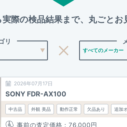
ら実際の検品結果まで、
丸ごとお
ゴリ
2026年07月17日
SONY FDR-AX100
中古品
外観 美品
動作正常
欠品あり
追加
事前の査定価格：
76,000
円