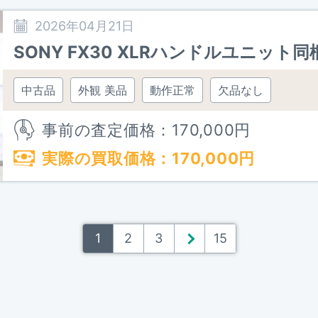
2026年04月21日
SONY FX30 XLRハンドルユニット同梱
中古品
外観 美品
動作正常
欠品なし
事前の査定価格：
170,000
円
実際の買取価格：
170,000
円
1
2
3
＞
15