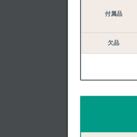
付属品
該当す
欠品
外観の状態
レンズ内外に「カビ
て見てみましょう）
鏡胴のラバー（ゴム
タバコなどのにおい
動作の状態
オートフォーカス時