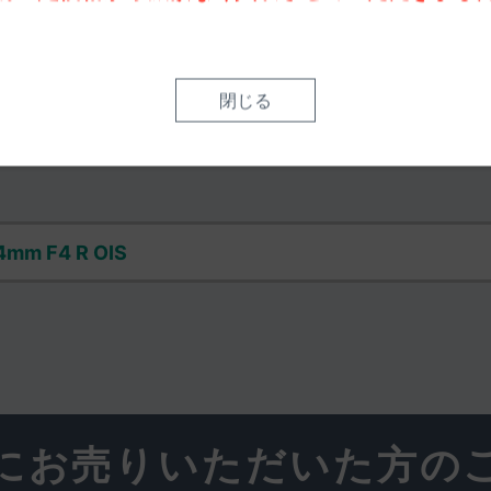
がないよう「状態・付属品・市場
閉じる
正確に事前査定いたします。
4mm F4 R OIS
にお売りいただいた方の