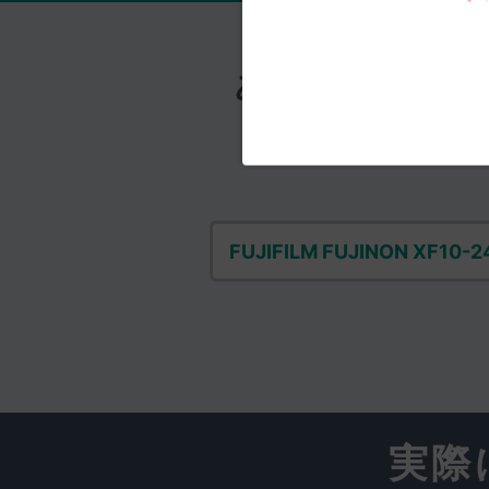
あとからの減額
FUJIFILM FUJINON XF10-2
実際