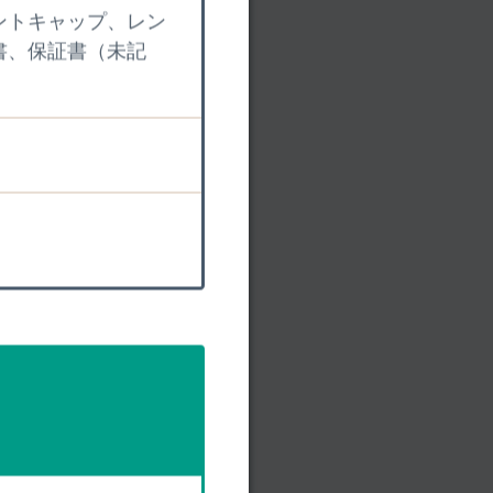
ントキャップ、レン
ト
書、保証書（未記
ださい。
かざしたり透かしたりし
」はないか。