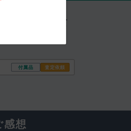
動向」を踏まえて
付属品
査定依頼
ご感想