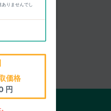
違ありませんでし
参考情報＞
取価格
0
円
く
た。