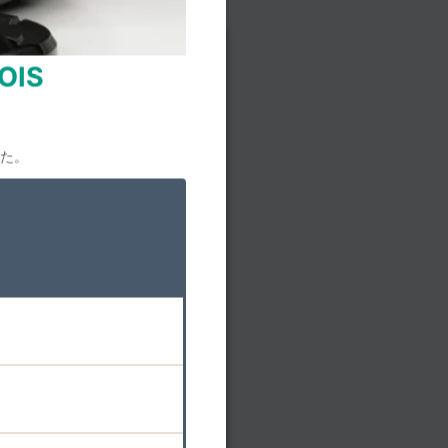
 OIS の付属品
OIS
さい。
した。