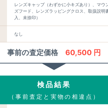
レンズキャップ（わずかに小キズあり）、マウ
チェックしておきたいポイン
ズフード、レンズラッピングクロス、取扱説明
入、未捺印）
る点がありましたら
事前査定時にお聞かせく
なし
事前の査定価格
60,500 円
・くもり・キズ・目立つチリ」はないか（強い明かりに
。
グリップ）にベタつきや浮き・剥がれはないか。
が付着していないか。
検品結果
（事前査定と実物の相違点）
に引っかき音（甲高いキーキー音）、いわゆる「AF鳴き