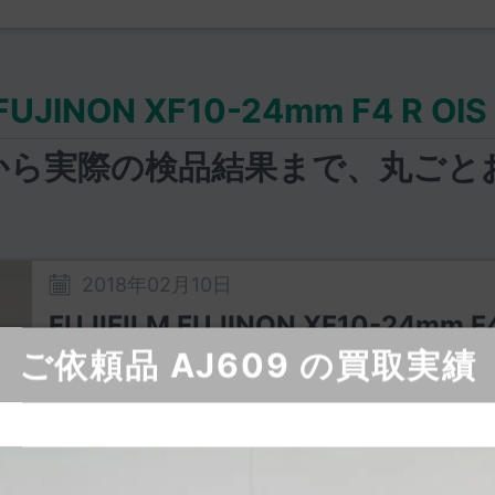
 FUJINON XF10-24mm F4 R 
から実際の検品結果まで、
丸ごと
2018年02月10日
FUJIFILM FUJINON XF10-24mm F4
ご依頼品 AJ609 の買取実績
中古品
動作正常
欠品なし
事前の査定価格：
60,500
円
実際の買取価格：
60,500
円