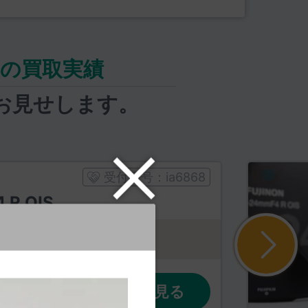
OIS の買取実績
お見せします。
受付番号：
ia6868
 R OIS
買取内容の詳細を見る