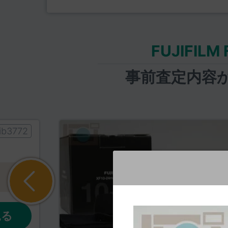
FUJIFILM
事前査定内容
ib3772
見る