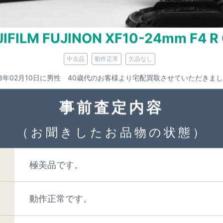
 FUJINON XF10-24mm F4 R
JIFILM FUJINON XF10-24mm F4 R 
中古品
動作正常
欠品なし
がございましたら
事前査定時にお聞かせくだ
18年02月10日に男性 40歳代のお客様より宅配買取させていただきま
プ
事前査定内容
（お聞きしたお品物の状態）
極美品です。
動作正常です。