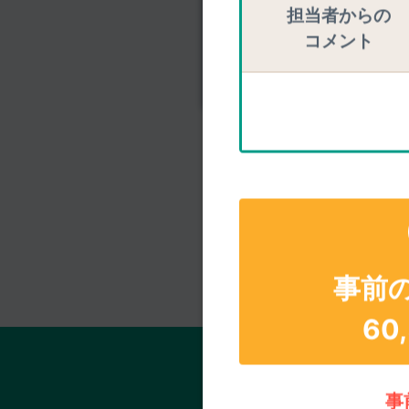
ズームリングやピン
担当者からの
コメント
手ブレ補正が利いて
＜FUJ
事前
60
事