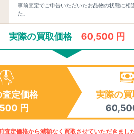
トリングがスムーズに回るか。
事前査定でご申告いただいたお品物の状態に相
た。
いるか。
実際の買取価格
60,500 円
IFILM FUJINON XF10-24mm F4 R OIS の
1970年01月01日 発売
の査定価格
実際の買
,500
円
60,50
現在の正確な買取価格を聞
前査定価格から減額なく買取させていただきまし