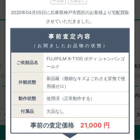
中古品
欠品なし
2020年04月05日に兵庫県神戸市西区のお客様より宅配買取
リピーター様
させていただきました。
事前査定内容
（お聞きしたお品物の状態）
FUJIFILM X-T100 ボディ シャンパンゴ
ご依頼品名
性
愛知県名古屋市天白区
30歳代 男性
埼
ールド
：
ic0221
2026年08月08日
買取番号：
ic0249
20
新品級（微細なキズよごれさえ皆無で使
外観状態
用感ゼロ）
一心堂に感じたよいところ
査定などの素早さ。
査定内
動作状態
使用済（正常動作する）
付属品
欠品なし
★★
大体満足
★★★★☆
事前の査定価格
21,000 円
ご評価の詳細をみる