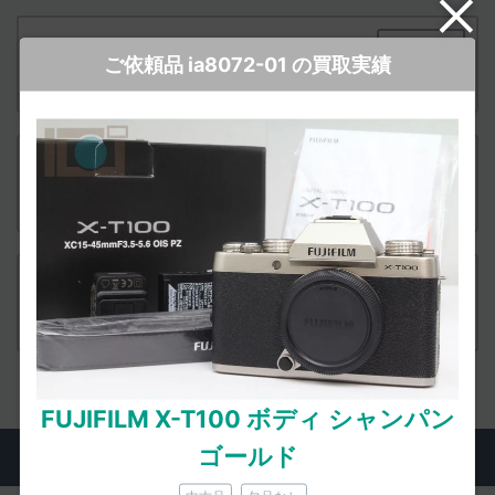
付属品
FUJIFILM X-T100 ダブルズームレンズキット ブ
ご依頼品 ia8072-01 の買取実績
ラック
査定依頼
付属品
FUJIFILM X-T100 ダブルズームレンズキット ダ
ークシルバー
査定依頼
付属品
FUJIFILM X-T100 ダブルズームレンズキット シ
ャンパンゴールド
査定依頼
FUJIFILM X-T100 ボディ シャンパン
ゴールド
実際にお売りいただいた方のご感想