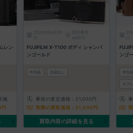
2020年04月05
受付番号：
20
日
ia8072
日
ームレン
FUJIFILM X-T100 ボディ シャンパ
FUJI
ンゴールド
ンゴ
中古品
欠品なし
中古
オプ
実施
事前の査定価格：
21,000
円
0
円
実際の買取価格：
21,000
円
る
買取内容の詳細を見る