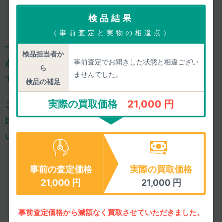
検品結果
（事前査定と実物の相違点）
一心堂は、減額ありきの「買取上限価格」を掲載せず、
一
検品担当者か
事前査定でお聞きした状態と相違ござい
点一点、きちんと事前査定し、正確な査定価格をご案内し
ら
ませんでした。
ております。
検品の補足
実際の買取価格
21,000 円
ご依頼のひと手間はおかけするのですが、
確かな価格での
比較検討や気軽な相談ができるからこそ、
納得してお任せ
いただけ、高い満足度につながっております。
4.85
/5.00
事前の査定価格
実際の買取価格
皆様の満足度
21,000
円
21,000
円
2026年08月07日までのご評価
1551件
の平均値
事前査定価格から減額なく買取させていただきました。