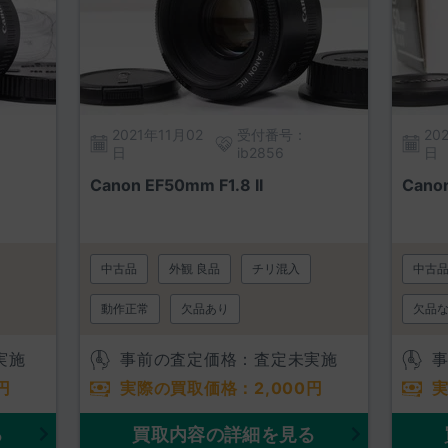
2021年11月02
受付番号：
20
日
ib2856
日
Canon EF50mm F1.8 II
Canon
中古品
外観 良品
チリ混入
中古
動作正常
欠品あり
欠品
実施
事前の査定価格：査定未実施
円
実際の買取価格：
2,000
円
る
買取内容の詳細を見る