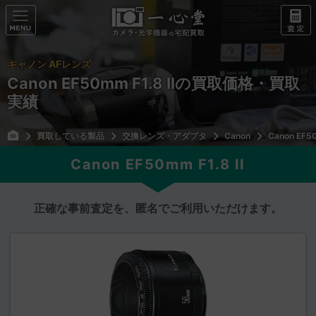
キャノン AFレンズ
Canon EF50mm F1.8 IIの買取価格・買取
実績
買取している製品
交換レンズ・アダプタ
Canon
Canon EF50
Canon EF50mm F1.8 II
正確な事前査定を、匿名でご利用いただけます。