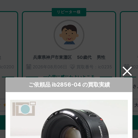
リピーター様
性
兵庫県神戸市東灘区
50歳代 男性
ic0200
2026年08月06日
買取番号：
ic0235
20
一心堂に感じたよいところ
ご依頼品 ib2856-04 の買取実績
スピード
丁寧さ
★★
大変満足
★★★★★
ご評価の詳細をみる