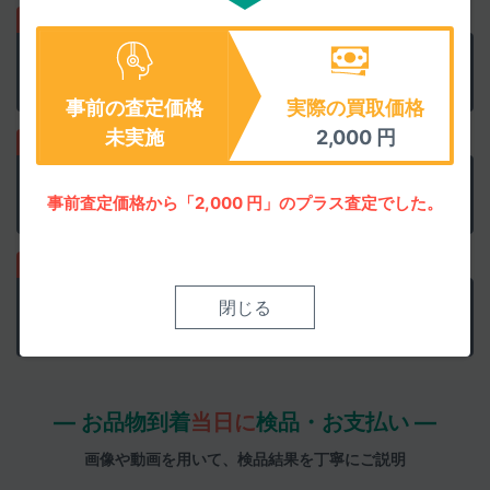
正確な査定価格で
他店と比較
買取上限価格にご注意を
事前の査定価格
実際の買取価格
未実施
2,000
円
事前査定に納得なら
集荷を申込み
事前査定価格から「2,000 円」のプラス査定でした。
ウェブで簡単に申込めます
検品結果承諾で
即日お振込み
閉じる
迅速丁寧に清掃検品します
― お品物到着
当日に
検品・お支払い ―
画像や動画を用いて、検品結果を丁寧にご説明