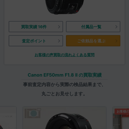
買取実績 16件
付属品一覧
査定ポイント
ご依頼品を選ぶ
お客様の声
買取の流れ
よくある質問
Canon EF50mm F1.8 II の買取実績
事前査定内容から実際の検品結果まで、
丸ごとお見せします。
お客様