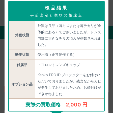
お客様の声をもっと見る
検品結果
（事前査定と実物の相違点）
外観は良品（薄キズまたは薄テカリが全
買取の流れ
体的にある）でございましたが、レンズ
外観状態
内部に大きなチリの混入が多数見られま
した。
宅配買取
店頭買取
動作状態
使用済（正常動作する）
付属品
・フロントレンズキャップ
自宅にいながら買取がすべて完了。
Kenko PRO1D プロテクターをお付けい
買取代金のお支払いもお待たせしません。
ただいておりましたが、残念ながらカビ
オプション品
が発生しておりましたため、お値付けが
できかねました。
正確な査定価格を
匿名で聞く
実際の買取価格
2,000 円
当日中に正確に査定します