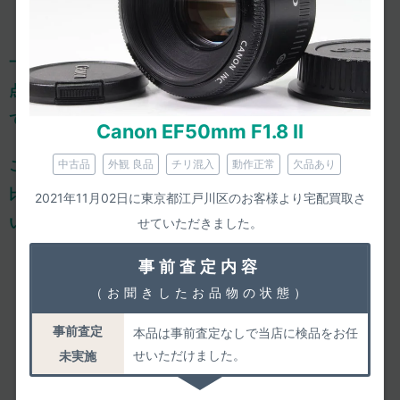
一心堂は、減額ありきの「買取上限価格」を掲載せず、
一
点一点、きちんと事前査定し、正確な査定価格をご案内し
ております。
Canon EF50mm F1.8 II
ご依頼のひと手間はおかけするのですが、
確かな価格での
中古品
外観 良品
チリ混入
動作正常
欠品あり
比較検討や気軽な相談ができるからこそ、
納得してお任せ
2021年11月02日に東京都江戸川区のお客様より宅配買取さ
いただけ、高い満足度につながっております。
せていただきました。
4.86
事前査定内容
/5.00
皆様の満足度
（お聞きしたお品物の状態）
事前査定
本品は事前査定なしで当店に検品をお任
2026年08月06日までのご評価
1549件
の平均値
せいただけました。
未実施