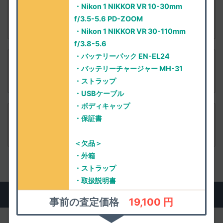
・Nikon 1 NIKKOR VR 10-30mm
付属品
Nikon Nikon 1 J5 ダブルレンズキット ブラック
f/3.5-5.6 PD-ZOOM
査定依頼
・Nikon 1 NIKKOR VR 30-110mm
f/3.8-5.6
・バッテリーパック EN-EL24
付属品
Nikon Nikon 1 J5 標準パワーズームレンズキット
・バッテリーチャージャー MH-31
シルバー
査定依頼
・ストラップ
・USBケーブル
・ボディキャップ
付属品
・保証書
Nikon Nikon 1 J5 標準パワーズームレンズキット
ブラック
査定依頼
＜欠品＞
・外箱
・ストラップ
・取扱説明書
実際にお売りいただいた方のご感想
事前の査定価格
19,100 円