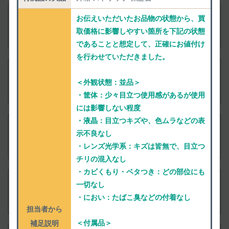
お伝えいただいたお品物の状態から、買
付属品
Nikon Nikon 1 J5 ボディ ブラック
取価格に影響しやすい箇所を下記の状態
査定依頼
であることと想定して、正確にお値付け
を行わせていただきました。
付属品
Nikon Nikon 1 J5 ダブルズームレンズキット シ
＜外観状態：並品＞
ルバー
査定依頼
・筐体：少々目立つ使用感があるが使用
には影響しない程度
・液晶：目立つキズや、色ムラなどの表
付属品
Nikon Nikon 1 J5 ダブルズームレンズキット ブ
示不良なし
ラック
査定依頼
・レンズ光学系：キズは皆無で、目立つ
チリの混入なし
・カビくもり・ベタつき：どの部位にも
付属品
一切なし
Nikon Nikon 1 J5 ダブルレンズキット シルバー
・におい：たばこ臭などの付着なし
査定依頼
担当者から
＜付属品＞
補足説明