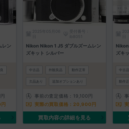
2025年05月06
受付番号：
20
日
ib8051
日
ームレン
Nikon Nikon 1 J5 ダブルズームレン
Niko
ズキット シルバー
ズキッ
良
中古品
外観良品
動作正常
中古
欠品あり
追加オプションあり
動作
追加
0
円
事前の査定価格：
19,100
円
0
円
実際の買取価格：
20,900
円
る
買取内容の詳細を見る