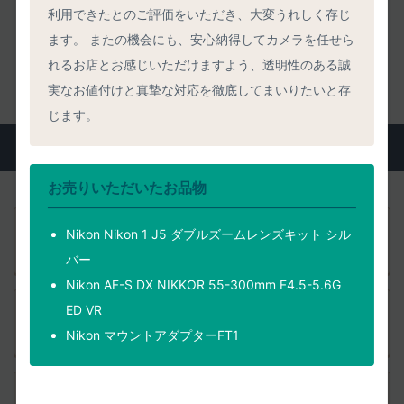
利用できたとのご評価をいただき、大変うれしく存じ
ます。 またの機会にも、安心納得してカメラを任せら
宅配買取の流れをくわしく見る
れるお店とお感じいただけますよう、透明性のある誠
実なお値付けと真摯な対応を徹底してまいりたいと存
じます。
よくいただくご質問
お売りいただいたお品物
事前査定価格から実際の買取価格がアップすることはあり
Nikon Nikon 1 J5 ダブルズームレンズキット シル
ますか？
バー
Nikon AF-S DX NIKKOR 55-300mm F4.5-5.6G
ED VR
品物発送後のキャンセルはできますか？ 送料負担や返送時
Nikon マウントアダプターFT1
期は？
品物と一緒に送る必要がある書類はありますか？