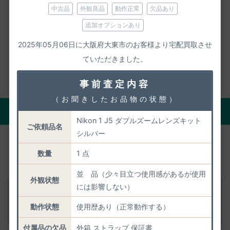
中古品
外観良品
動作正常
欠品あり
2015年04月23日 発売
追加オプションあり
公式ホームページ
2025年05月06日に大阪府大東市のお客様より宅配買取させ
取扱説明書ページ
ていただきました。
事前査定内容
（お聞きしたお品物の状態）
現在の正確な買取価格を聞く
Nikon 1 J5 ダブルズームレンズキット
ご依頼品名
シルバー
あとからの減額がないよう「状態・付属品・市場動
数量
1 点
向」を踏まえて
正確に事前査定いたします。
並 品（少々目立つ使用感があるが使用
外観状態
には影響しない）
付属品
Nikon Nikon 1 J5 ボディ シルバー
動作状態
使用歴あり（正常動作する）
査定依頼
付属品の欠品
外箱 ストラップ 保証書