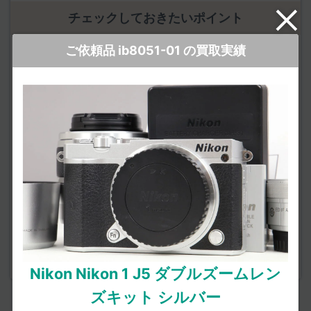
チェックしておきたいポイント
ご依頼品 ib8051-01 の買取実績
該当する点がありましたら
事前査定時にお聞かせください。
外観の状態
ファインダー内外に「カビ・くもり・チリ・キズ」はな
いか。
ダイヤルやグリップなどにベタつきはないか。
タバコなどのにおいが付着していないか。
動作の状態
ダイヤルやボタンなど、反応が鈍いものはないか。
動画・静止画のいずれも正常に撮れているか。
Nikon Nikon 1 J5 ダブルズームレン
ズキット シルバー
＜Nikon 1 J5 の参考情報＞