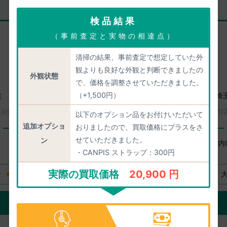
検品結果
リピーター様
（事前査定と実物の相違点）
清掃の結果、事前査定で想定していた外
観よりも良好な外観と判断できましたの
外観状態
で、価格を調整させていただきました。
（+1,500円）
性
愛知県名古屋市天白区
30歳代 男性
埼
：
ic0221
2026年08月08日
買取番号：
ic0249
20
以下のオプション品をお付けいただいて
追加オプショ
おりましたので、買取価格にプラスをさ
一心堂に感じたよいところ
せていただきました。
ン
査定などの素早さ。
査定内
・CANPIS ストラップ：300円
実際の買取価格
20,900 円
★★
大体満足
★★★★☆
ご評価の詳細をみる