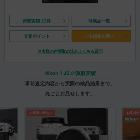
買取実績 22件
付属品一覧
査定ポイント
ご依頼品を選ぶ
お客様の声
買取の流れ
よくある質問
Nikon 1 J5 の買取実績
事前査定内容から実際の検品結果まで、
丸ごとお見せします。
お客様の声あり
お客様