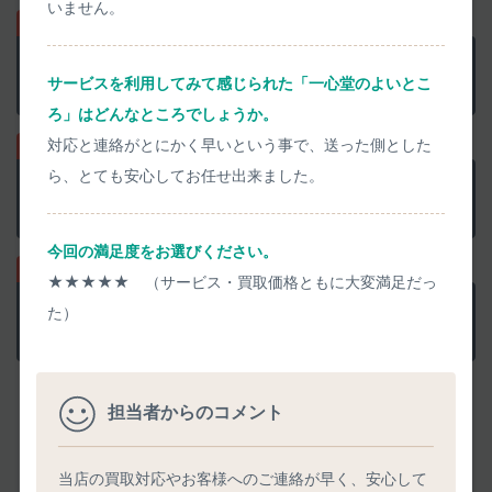
いません。
正確な査定価格で
他店と比較
サービスを利用してみて感じられた「一心堂のよいとこ
買取上限価格にご注意を
ろ」はどんなところでしょうか。
対応と連絡がとにかく早いという事で、送った側とした
ら、とても安心してお任せ出来ました。
事前査定に納得なら
集荷を申込み
ウェブで簡単に申込めます
今回の満足度をお選びください。
★★★★★ （サービス・買取価格ともに大変満足だっ
検品結果承諾で
即日お振込み
た）
迅速丁寧に清掃検品します
担当者からのコメント
― お品物到着
当日に
検品・お支払い ―
画像や動画を用いて、検品結果を丁寧にご説明
当店の買取対応やお客様へのご連絡が早く、安心して