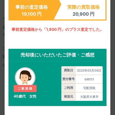
事前の査定価格
実際の買取価格
19,100
円
20,900
円
一心堂は、減額ありきの「買取上限価格」を掲載せず、
一
点一点、きちんと事前査定し、正確な査定価格をご案内し
事前査定価格から「1,800 円」のプラス査定でした。
ております。
ご依頼のひと手間はおかけするのですが、
確かな価格での
売却後にいただいたご評価・ご感想
比較検討や気軽な相談ができるからこそ、
納得してお任せ
いただけ、高い満足度につながっております。
買取日
2025年05月06日
4.85
/5.00
受付番号
ib8051
皆様の満足度
ご利用
宅配買取
ご新規様
40歳代 女性
発送元
大阪府大東市
2026年08月07日までのご評価
1551件
の平均値