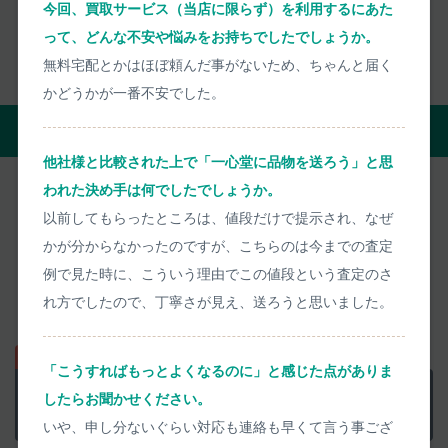
今回、買取サービス（当店に限らず）を利用するにあた
お客様の声をもっと見る
って、どんな不安や悩みをお持ちでしたでしょうか。
無料宅配とかはほぼ頼んだ事がないため、ちゃんと届く
かどうかが一番不安でした。
買取の流れ
他社様と比較された上で「一心堂に品物を送ろう」と思
われた決め手は何でしたでしょうか。
以前してもらったところは、値段だけで提示され、なぜ
宅配買取
店頭買取
かが分からなかったのですが、こちらのは今までの査定
例で見た時に、こういう理由でこの値段という査定のさ
自宅にいながら買取がすべて完了。
れ方でしたので、丁寧さが見え、送ろうと思いました。
買取代金のお支払いもお待たせしません。
「こうすればもっとよくなるのに」と感じた点がありま
正確な査定価格を
匿名で聞く
したらお聞かせください。
当日中に正確に査定します
いや、申し分ないぐらい対応も連絡も早くて言う事ござ