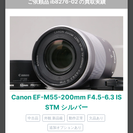
ご依頼品 ib8276-02 の買取実績
鏡胴のラバー（ゴムグリップ）にベタつきや浮き・剥が
れはないか。
タバコなどのにおいが付着していないか。
動作の状態
オートフォーカス時に引っかき音（甲高いキーキー
音）、いわゆる「AF鳴き」はないか。
ズームリングやピントリングがスムーズに回るか。
手ブレ補正が利いているか。
＜Canon EF-M55-200mm F4.5-6.3 IS STM の参考
Canon EF-M55-200mm F4.5-6.3 IS
情報＞
STM シルバー
2014年07月10日 発売
中古品
外観 新品級
動作正常
欠品あり
公式ホームページ
追加オプションあり