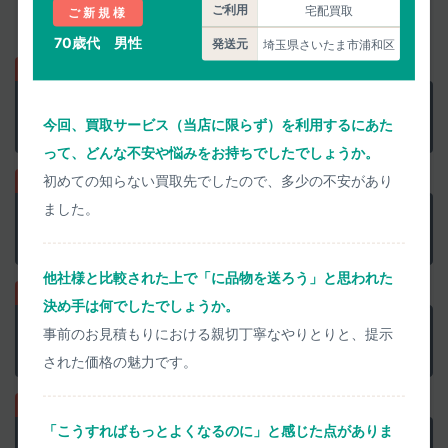
ご利用
宅配買取
ご新規様
買取代金のお支払いもお待たせしません。
70歳代 男性
発送元
埼玉県さいたま市浦和区
正確な査定価格を
匿名で聞く
今回、買取サービス（当店に限らず）を利用するにあた
当日中に正確に査定します
って、どんな不安や悩みをお持ちでしたでしょうか。
初めての知らない買取先でしたので、多少の不安があり
ました。
正確な査定価格で
他店と比較
買取上限価格にご注意を
他社様と比較された上で「に品物を送ろう」と思われた
決め手は何でしたでしょうか。
事前査定に納得なら
集荷を申込み
事前のお見積もりにおける親切丁寧なやりとりと、提示
ウェブで簡単に申込めます
された価格の魅力です。
「こうすればもっとよくなるのに」と感じた点がありま
検品結果承諾で
即日お振込み