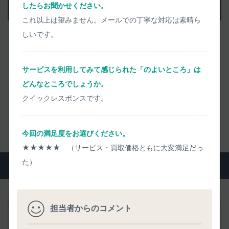
したらお聞かせください。
迅速丁寧に清掃検品します
これ以上は望みません。メールでの丁寧な対応は素晴ら
しいです。
― お品物到着
当日に
検品・お支払い ―
画像や動画を用いて、検品結果を丁寧にご説明
サービスを利用してみて感じられた「のよいところ」は
どんなところでしょうか。
クイックレスポンスです。
宅配買取の流れをくわしく見る
今回の満足度をお選びください。
★★★★★ （サービス・買取価格ともに大変満足だっ
た）
よくいただくご質問
担当者からのコメント
事前査定価格から実際の買取価格がアップすることはあり
ますか？