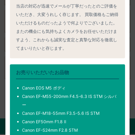
当店の対応が迅速でメールが丁寧だったとのご評価を
いただき、大変うれしく存じます。 買取価格もご納得
品物発送後のキャンセルはできますか？ 送料負担や返送時
いただけるものだったようで何よりでございました。
期は？
またの機会にも気持ちよくカメラをお任せいただけま
すよう、これからも誠実な査定と真摯な対応を徹底し
品物と一緒に送る必要がある書類はありますか？
てまいりたいと存じます。
事前査定を依頼した後の手続きに迷うことはありません
か？
お売りいただいたお品物
Canon EOS M5 ボディ
Canon EF-M55-200mm F4.5-6.3 IS STM シルバ
ー
Canon EF-M18-55mm F3.5-5.6 IS STM
Canon EF50mm F1.8 II
正確な事前査定を匿名で依頼する
Canon EF-S24mm F2.8 STM