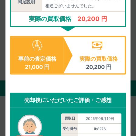
補足説明
4.86
相違ございませんでした。
/5.00
皆様の満足度
実際の買取価格
20,200 円
2026年08月05日までのご評価
1548件
の平均値
お客様の声をもっと見る
事前の査定価格
実際の買取価格
21,000
円
20,200
円
買取の流れ
売却後にいただいたご評価・ご感想
宅配買取
店頭買取
買取日
2025年06月19日
受付番号
ib8276
自宅にいながら買取がすべて完了。