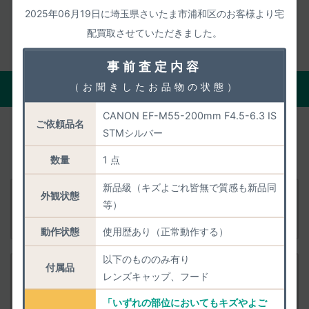
取扱説明書ページ
2025年06月19日に埼玉県さいたま市浦和区のお客様より宅
配買取させていただきました。
事前査定内容
（お聞きしたお品物の状態）
現在の正確な買取価格を聞く
CANON EF-M55-200mm F4.5-6.3 IS
ご依頼品名
あとからの減額がないよう「状態・付属品・市場動
STMシルバー
向」を踏まえて
正確に事前査定いたします。
数量
1 点
新品級（キズよごれ皆無で質感も新品同
外観状態
付属品
Canon EF-M55-200mm F4.5-6.3 IS STM グラ
等）
ファイト
査定依頼
動作状態
使用歴あり（正常動作する）
以下のもののみ有り
付属品
付属品
レンズキャップ、フード
Canon EF-M55-200mm F4.5-6.3 IS STM シル
バー
査定依頼
「いずれの部位においてもキズやよご