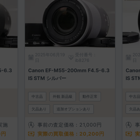
2025年06月19
受付番号：
20
日
ib8276
日
5-6.3
Canon EF-M55-200mm F4.5-6.3
Cano
IS STM シルバー
IS ST
中古品
外観 新品級
動作正常
中古
欠品あり
追加オプションあり
欠品
実施
事前の査定価格：
21,000
円
0
円
実際の買取価格：
20,200
円