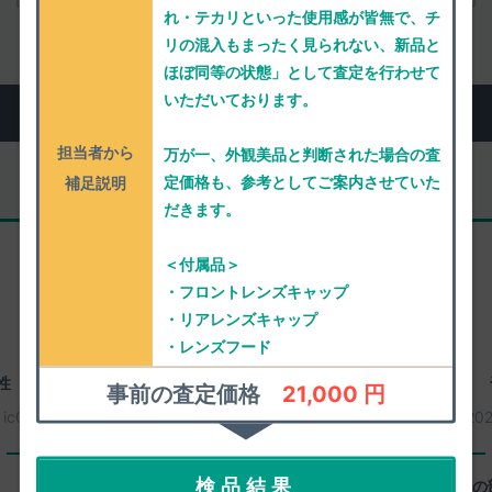
れ・テカリといった使用感が皆無で、チ
リの混入もまったく見られない、新品と
ほぼ同等の状態」として査定を行わせて
いただいております。
実際にお売りいただいた方のご感想
担当者から
万が一、外観美品と判断された場合の査
定価格も、参考としてご案内させていた
補足説明
だきます。
ご新規様
＜付属品＞
・フロントレンズキャップ
・リアレンズキャップ
・レンズフード
性
千葉県東金市
40歳代 女性
事前の査定価格
21,000 円
：
ic0113
2026年08月05日
買取番号：
ic0224
20
一心堂に感じたよいところ
検品結果
丁寧さ。
減額の