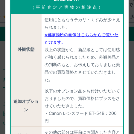
査定で
（事前査定と実物の相違点）
★★
大変満足
★★★★★
使用にともなうテカリ・くすみが少々見
られました。
ご評価の詳細をみる
※当該箇所の画像はこちらからご覧いた
だけます。
外観状態
以上の状態から、新品級としては使用感
が強く感じられましたため、外観美品と
の判断のもと、お伝えしておりました美
一心堂は、減額ありきの「買取上限価格」を掲載せず、
一
品での買取価格とさせていただきまし
点一点、きちんと事前査定し、正確な査定価格をご案内し
た。
ております。
以下のオプション品をお付けいただいて
おりましたので、買取価格にプラスをさ
追加オプショ
ご依頼のひと手間はおかけするのですが、
確かな価格での
せていただきました。
ン
・Canon レンズフード ET-54B：200
比較検討や気軽な相談ができるからこそ、
納得してお任せ
円
いただけ、高い満足度につながっております。
その他の部分は事前にお聞きした内容と