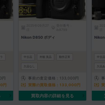
2025年09月27
受付番号：
20
日
ib8799
日
Nikon D850 ボディ
Niko
ラ
中古品
外観 美品
動作正常
中古
欠品なし
欠品
0
円
事前の査定価格：
133,000
円
00
円
実際の買取価格：
133,000
円
る
買取内容の詳細を見る