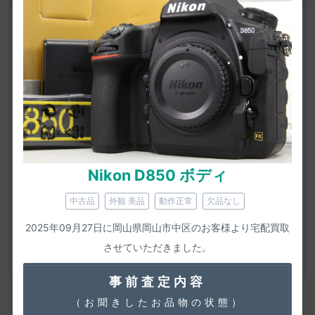
該当する点がありましたら
事前査定時にお聞かせください。
外観の状態
ファインダー内外に「カビ・くもり・チリ・キズ」はな
いか。
ダイヤルやグリップなどにベタつきはないか。
タバコなどのにおいが付着していないか。
Nikon D850 ボディ
シャッター回数が耐久回数に迫っていないか。
中古品
外観 美品
動作正常
欠品なし
動作の状態
ダイヤルやボタンなど、反応が鈍いものはないか。
2025年09月27日に岡山県岡山市中区のお客様より宅配買取
させていただきました。
動画・静止画のいずれも正常に撮れているか。
事前査定内容
＜Nikon D850 の参考情報＞
（お聞きしたお品物の状態）