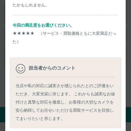
たかもしれません。
品物発送後のキャンセルはできますか？ 送料負担や返送時
期は？
今回の満足度をお選びください。
★★★★★ （サービス・買取価格ともに大変満足だっ
品物と一緒に送る必要がある書類はありますか？
た）
事前査定を依頼した後の手続きに迷うことはありません
か？
担当者からのコメント
当店や私の対応に誠実さが感じられたとのご評価をい
ただき、大変光栄に存じます。 これからも誠実なお値
付けと真摯な対応を徹底し、お客様の大切なカメラを
安心納得してお任せいただける買取サービスを目指し
正確な事前査定を匿名で依頼する
てまいりたいと存じます。