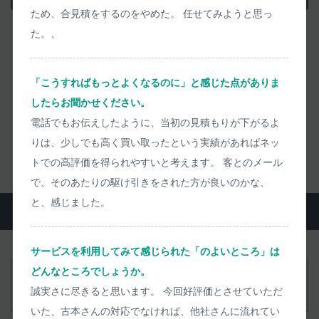
ため、合見積をするのをやめた。 任せてみようと思っ
た。、
― お品物到着
当日に
検品・お支払い ―
画像や動画を用いて、検品結果を丁寧にご説明
「こうすればもっとよくなるのに」と感じた点がありま
したらお聞かせください。
電話でもお伝えしたように、当初の見積もりが下がるよ
宅配買取の流れをくわしく見る
りは、少しでも高く買い取ったという実績があればネッ
トでの高評価を得られやすいと考えます。 客とのメール
で、そのあたりの駆け引きをされた方が良いのかな、
と、感じました。
よくいただくご質問
サービスを利用してみて感じられた「のよいところ」は
どんなところでしょうか。
事前査定価格から実際の買取価格がアップすることはあり
誠実さに尽きると思います。 今回好評価とさせていただ
ますか？
いた、古本さんの対応でなければ、他社さんに流れてい