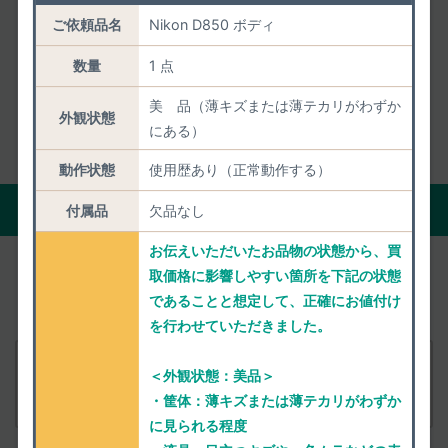
ご依頼品名
Nikon D850 ボディ
2017年09月08日 発売
公式ホームページ
数量
1 点
取扱説明書ページ
美 品（薄キズまたは薄テカリがわずか
外観状態
にある）
動作状態
使用歴あり（正常動作する）
現在の正確な買取価格を聞く
付属品
欠品なし
お伝えいただいたお品物の状態から、買
あとからの減額がないよう「状態・付属品・市場動
取価格に影響しやすい箇所を下記の状態
であることと想定して、正確にお値付け
向」を踏まえて
正確に事前査定いたします。
を行わせていただきました。
付属品
＜外観状態：美品＞
Nikon D850 ボディ
査定依頼
・筐体：薄キズまたは薄テカリがわずか
に見られる程度