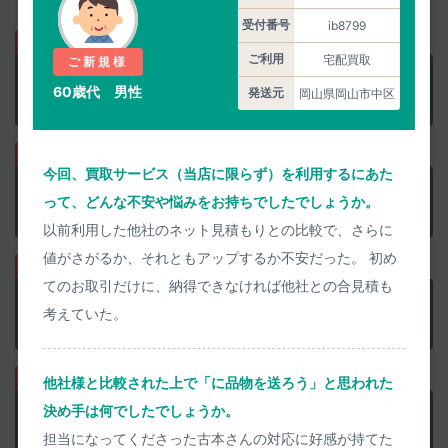
受付番号
ib8799
ご利用
宅配買取
ご新規様
正確な査定価格を
匿名で聞く
60歳代 男性
発送元
岡山県岡山市中区
当日中に正確に査定します
今回、買取サービス（当店に限らず）を利用するにあた
正確な査定価格で
他店と比較
って、どんな不安や悩みをお持ちでしたでしょうか。
買取上限価格にご注意を
以前利用した他社のネット見積もりとの比較で、さらに
値がさがるか、それともアップするか不安だった。 初め
てのお取引だけに、納得できなければ他社との合見積も
事前査定に納得なら
集荷を申込み
考えていた。
ウェブで簡単に申込めます
他社様と比較された上で「に品物を送ろう」と思われた
決め手は何でしたでしょうか。
検品結果承諾で
即日お振込み
担当になってくださった古本さんの対応に好感が持てた
迅速丁寧に清掃検品します