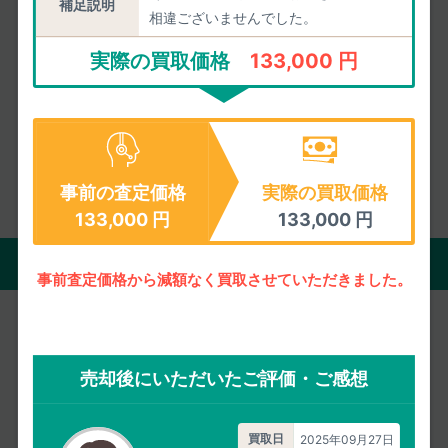
補足説明
皆様の満足度
相違ございませんでした。
実際の買取価格
133,000 円
2026年08月05日までのご評価
1549件
の平均値
お客様の声をもっと見る
事前の査定価格
実際の買取価格
133,000
円
133,000
円
買取の流れ
事前査定価格から減額なく買取させていただきました。
宅配買取
店頭買取
売却後にいただいたご評価・ご感想
自宅にいながら買取がすべて完了。
買取日
2025年09月27日
買取代金のお支払いもお待たせしません。