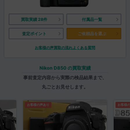
買取実績 28件
付属品一覧
査定ポイント
ご依頼品を選ぶ
お客様の声
買取の流れ
よくある質問
Nikon D850 の買取実績
事前査定内容から実際の検品結果まで、
丸ごとお見せします。
お客様の声あり
お客様