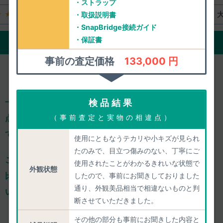
・ストラップ
★★
大変満足
★★★★★
・取扱説明書
・SnapBridge接続ガイド
・保証書
ご評価の詳細をみる
事前の査定価格
133,000 円
一心堂は、減額ありきの「買取上限価格」を掲載せず、
一
検品結果
点一点、きちんと事前査定し、正確な査定価格をご案内し
（事前査定と実物の相違点）
ております。
使用にともなうテカリや小キズが見られ
たのみで、目立つ傷みのない、丁寧にご
ご依頼のひと手間はおかけするのですが、
確かな価格での
使用されたことがわかるきれいな状態で
外観状態
比較検討や気軽な相談ができるからこそ、
納得してお任せ
したので、事前にお聞きしておりました
通り、外観美品相当で相違ないものと判
いただけ、高い満足度につながっております。
断させていただきました。
4.86
/5.00
その他の部分も事前にお聞きした内容と