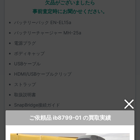
欠品がございましたら
事前査定時にお聞かせください。
バッテリーパック EN-EL15a
バッテリーチャージャー MH-25a
電源プラグ
ボディキャップ
USBケーブル
HDMI/USBケーブルクリップ
ストラップ
取扱説明書
SnapBridge接続ガイド
保証書
ご依頼品 ib8799-01 の買取実績
チェックしておきたいポイント