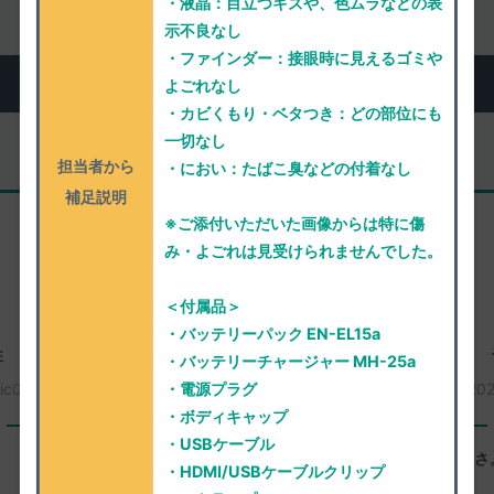
・液晶：目立つキズや、色ムラなどの表
示不良なし
・ファインダー：接眼時に見えるゴミや
実際にお売りいただいた方のご感想
よごれなし
・カビくもり・ベタつき：どの部位にも
一切なし
担当者から
・におい：たばこ臭などの付着なし
リピーター様
補足説明
※ご添付いただいた画像からは特に傷
み・よごれは見受けられませんでした。
＜付属品＞
・バッテリーパック EN-EL15a
性
兵庫県神戸市東灘区
50歳代 男性
・バッテリーチャージャー MH-25a
ic0200
2026年08月06日
買取番号：
ic0235
20
・電源プラグ
・ボディキャップ
一心堂に感じたよいところ
・USBケーブル
スピード
丁寧さ
・HDMI/USBケーブルクリップ